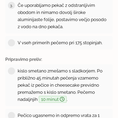
Če uporabljamo pekač z odstranljivim
3.
obodom in nimamo dovolj široke
aluminijaste folije, postavimo večjo posodo
z vodo na dno pekača.
V vseh primerih pečemo pri 175 stopinjah.
Pripravimo preliv:
kislo smetano zmešamo s sladkorjem. Po
približno 45 minutah pečenja vzamemo
pekač iz pečice in cheesecake previdno
premažemo s kislo smetano. Pečemo
nadaljnjih
10 minut
.
Pečico ugasnemo in odpremo vrata za 1