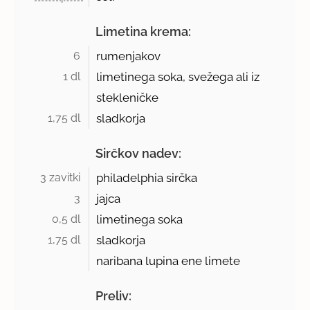
Limetina krema:
6 
rumenjakov
1 dl 
limetinega soka, svežega ali iz
stekleničke
1,75 dl 
sladkorja
Sirčkov nadev:
3 zavitki 
philadelphia sirčka
3 
jajca
0,5 dl 
limetinega soka
1,75 dl 
sladkorja
naribana lupina ene limete
Preliv: