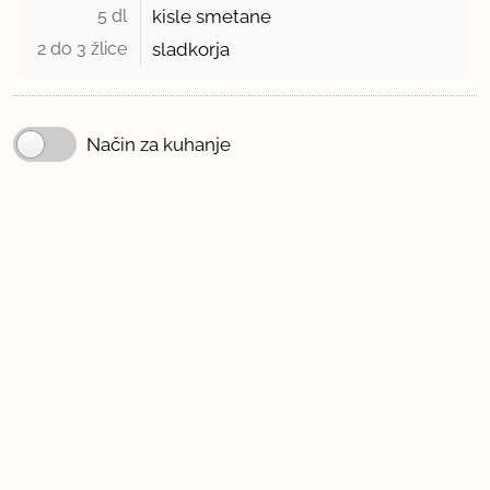
5 dl 
kisle smetane
2 do 3 žlice 
sladkorja
Način za kuhanje