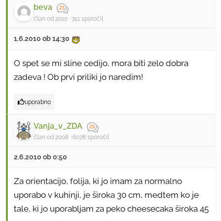
beva
član od 2010
741 sporočil
1.6.2010 ob 14:30
O spet se mi sline cedijo, mora biti zelo dobra
zadeva ! Ob prvi priliki jo naredim!
uporabno
Vanja_v_ZDA
član od 2008
6078 sporočil
2.6.2010 ob 0:50
Za orientacijo, folija, ki jo imam za normalno
uporabo v kuhinji, je široka 30 cm, medtem ko je
tale, ki jo uporabljam za peko cheesecaka široka 45