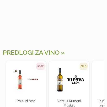
PREDLOGI ZA VINO
ROSÉ
BELO
Polsuhi rosé
Ventus Rumeni
Rume
Muškat
verd