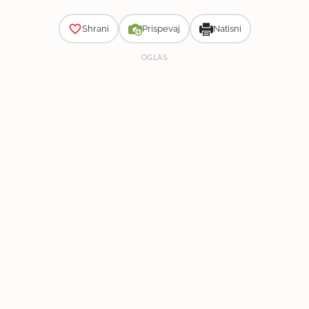
Shrani
Prispevaj
Natisni
OGLAS