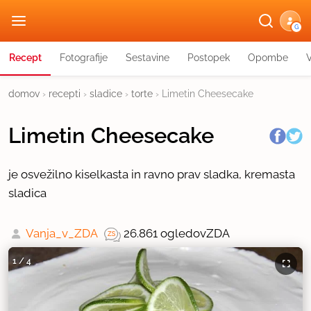
G
Recept
Fotografije
Sestavine
Postopek
Opombe
domov
›
recepti
›
sladice
›
torte
›
Limetin Cheesecake
Limetin Cheesecake
je osvežilno kiselkasta in ravno prav sladka, kremasta
sladica
Vanja_v_ZDA
26.861 ogledov
ZDA
1
/
4