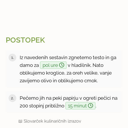
POSTOPEK
Iz navedenih sestavin zgnetemo testo in ga
damo za
pol ure
v hladilnik. Nato
oblikujemo kroglice, za oreh velike, vanje
zavijemo olivo in oblikujemo cmok.
Pečemo jih na peki papirju v ogreti pečici na
200 stopinj približno
15 minut
.
📖
Slovarček kulinaričnih izrazov