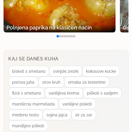
Katarina K
član od 2008
2741 sporočil
14.11.2012 ob 21:22
Polnjena paprika na klasičen način
Osv
Ok, bomo degustirali ;D
uporabno
KAJ SE DANES KUHA
biskvit s smetano
svinjski zrezki
kokosove kocke
porova juha
sirov kruh
omaka za testenine
fizol s smetano
vanilijeva krema
piškoti s sadjem
marelicna marmelada
vanilijevi piskoti
medeno testo
sojina jajca
sir za zar
mandljevi piškoti