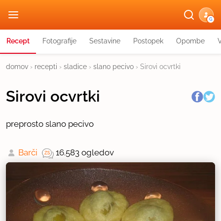
G
Recept
Fotografije
Sestavine
Postopek
Opombe
domov
›
recepti
›
sladice
›
slano pecivo
›
Sirovi ocvrtki
Sirovi ocvrtki
preprosto slano pecivo
Barči
16.583 ogledov