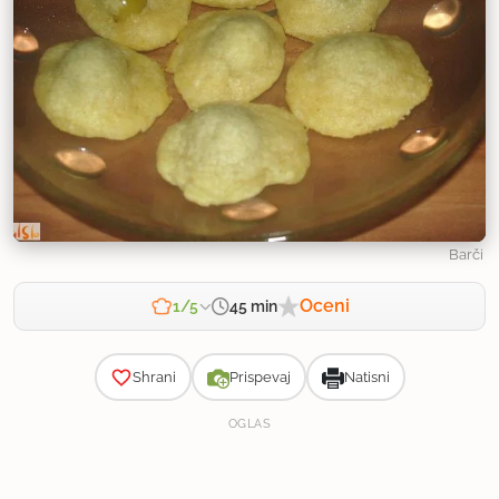
Barči
Oceni
45 min
1/5
Zahtevnost
Shrani
Prispevaj
Natisni
OGLAS