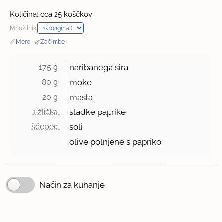
Količina: cca 25 koščkov
Množilnik:
📏
Mere
·
🌿
Začimbe
175 g 
naribanega sira
80 g 
moke
20 g 
masla
1 žlička 
sladke paprike
ščepec 
soli
olive polnjene s papriko
Način za kuhanje