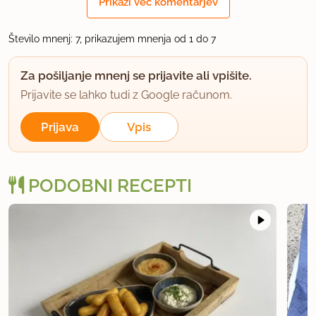
Prikaži več komentarjev
član od 2010
253 sporočil
Število mnenj: 7, prikazujem mnenja od 1 do 7
13.11.2012 ob 8:44
Za pošiljanje mnenj se prijavite ali vpišite.
Super, hvala. V kratkem naredim
.
Prijavite se lahko tudi z Google računom.
uporabno
Prijava
Vpis
Barči
član od 2012
16 sporočil
PODOBNI RECEPTI
13.11.2012 ob 21:16
pri nas se nikoli ne ohladijo, ker vedno prej
zmanjkajo :)
uporabno