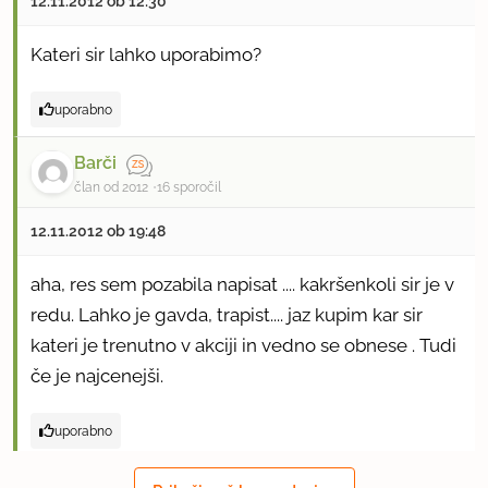
12.11.2012 ob 12:30
Kateri sir lahko uporabimo?
uporabno
Barči
član od 2012
16 sporočil
12.11.2012 ob 19:48
aha, res sem pozabila napisat .... kakršenkoli sir je v
redu. Lahko je gavda, trapist.... jaz kupim kar sir
kateri je trenutno v akciji in vedno se obnese . Tudi
če je najcenejši.
uporabno
Mayisa.