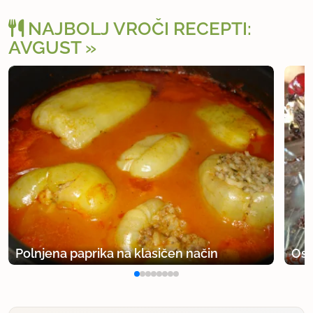
NAJBOLJ VROČI RECEPTI:
AVGUST
Polnjena paprika na klasičen način
Osv