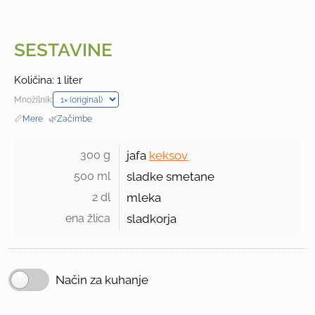
SESTAVINE
Količina: 1 liter
Množilnik:
📏
Mere
·
🌿
Začimbe
300 g 
jafa
keksov
500 ml 
sladke smetane
2 dl 
mleka
ena žlica 
sladkorja
Način za kuhanje