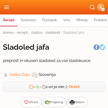
G
Recept
Sestavine
Postopek
Vino
Mnenja
Podobni 
domov
›
recepti
›
sladice
›
sladoledi
›
Sladoled jafa
Sladoled jafa
preprost in okusen sladoled za vse sladokusce.
Velika Zoja
Slovenija
Oceni
2 uri 30 min
1/5
Zahtevnost
Shrani
Prispevaj
Natisni