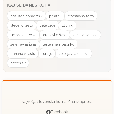
KAJ SE DANES KUHA
posusen paradiznik
prijatelj
enostavna torta
vlećeno testo
bele zelje
zlicniki
limonino pecivo
orehovi piškoti
omaka za pico
zelenjavna juha
testenine s papriko
banane v testu
tortilje
zelenjavna omaka
pecen sir
Največja slovenska kulinarična skupnost.
Facebook