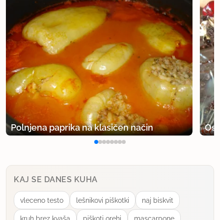
Polnjena paprika na klasičen način
Osv
KAJ SE DANES KUHA
vleceno testo
lešnikovi piškotki
naj biskvit
kruh brez kvaša
piškoti orehi
mascarpone