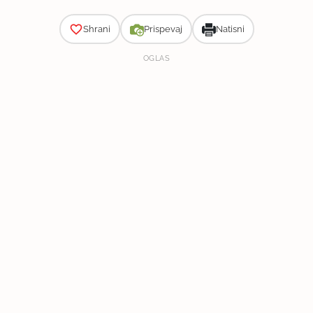
Shrani
Prispevaj
Natisni
OGLAS