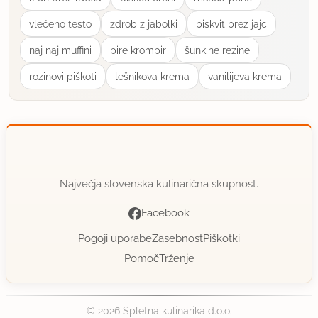
vlećeno testo
zdrob z jabolki
biskvit brez jajc
naj naj muffini
pire krompir
šunkine rezine
rozinovi piškoti
lešnikova krema
vanilijeva krema
Največja slovenska kulinarična skupnost.
Facebook
Pogoji uporabe
Zasebnost
Piškotki
Pomoč
Trženje
© 2026 Spletna kulinarika d.o.o.