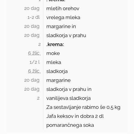
20 dag 
mletih orehov
1-2 dl 
vrelega mleka
20 dag 
margarine in
20 dag 
sladkorja v prahu
2
.krema:
6 žlic 
moke
1/2 l 
mleka
6 žlic 
sladkorja
20 dag 
margarine
20 dag 
sladkorja v prahu in
2 
vanilijeva sladkorja
Za sestavljanje rabimo še
0,5 kg
Jafa keksov in dobra 2 dl
pomarančnega soka