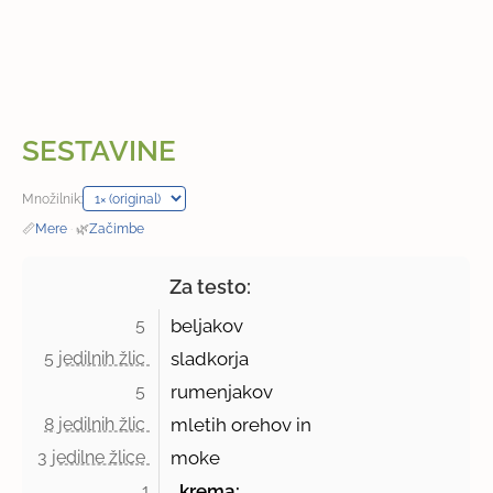
SESTAVINE
Množilnik:
📏
Mere
·
🌿
Začimbe
Za testo:
5 
beljakov
5 jedilnih žlic 
sladkorja
5 
rumenjakov
8 jedilnih žlic 
mletih orehov in
3 jedilne žlice 
moke
1
. krema: