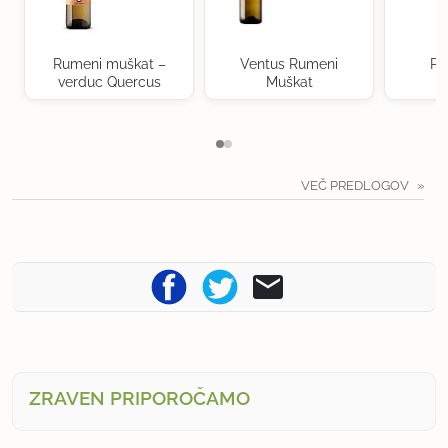
Rumeni muškat –
Ventus Rumeni
Po
verduc Quercus
Muškat
VEČ PREDLOGOV
ZRAVEN PRIPOROČAMO