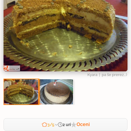
Kyara
| pa še prerez...:)
Oceni
2 uri
3/5
Zahtevnost