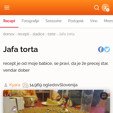
G
Recept
Fotografije
Sestavine
Postopek
Vino
Mnen
domov
›
recepti
›
sladice
›
torte
›
Jafa torta
Jafa torta
recept je od moje babice, se pravi, da je že precej star,
vendar dober
Kyara
14.969 ogledov
Slovenija
1
/
2