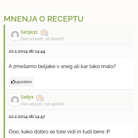
MNENJA O RECEPTU
tanja31
član od 2006
28 sporočil
22.2.2014 ob 14:44
A zmešamo beljake v sneg ali kar tako malo?
uporabno
ladyx
član od 2010
118 sporočil
22.2.2014 ob 14:47
Ooo, kako dobro se tole vidi in tudi bere :P