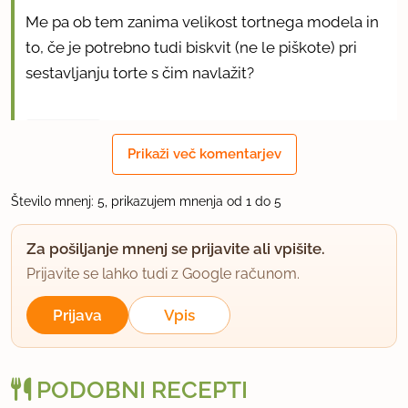
Me pa ob tem zanima velikost tortnega modela in
to, če je potrebno tudi biskvit (ne le piškote) pri
sestavljanju torte s čim navlažit?
uporabno
Prikaži več komentarjev
gogad
član od 2004
3697 sporočil
Število mnenj: 5, prikazujem mnenja od 1 do 5
22.2.2014 ob 21:46
Za pošiljanje mnenj se prijavite ali vpišite.
Prijavite se lahko tudi z Google računom.
Tanja,vedno beljake v sneg ,če delamo biskvit....
Prijava
Vpis
uporabno
Kyara
PODOBNI RECEPTI
član od 2006
2384 sporočil