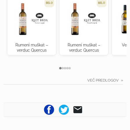
BELO
BELO
Rumeni muškat –
Rumeni muškat –
Ven
verduc Quercus
verduc Quercus
VEČ PREDLOGOV