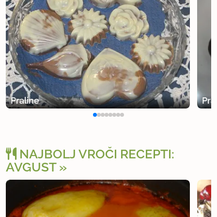
Praline
Pra
NAJBOLJ VROČI RECEPTI:
AVGUST