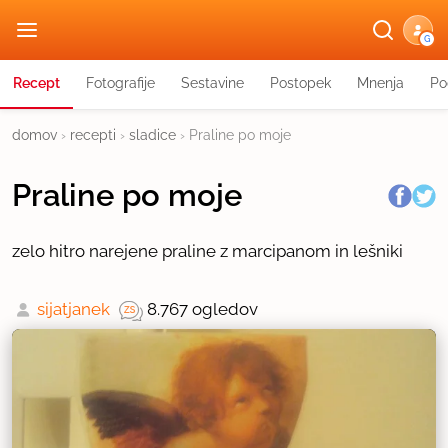
G
Recept
Fotografije
Sestavine
Postopek
Mnenja
Po
domov
›
recepti
›
sladice
›
Praline po moje
Praline po moje
zelo hitro narejene praline z marcipanom in lešniki
sijatjanek
8.767 ogledov