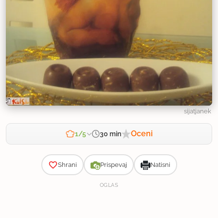
sijatjanek
Oceni
30 min
1/5
Zahtevnost
Shrani
Prispevaj
Natisni
OGLAS