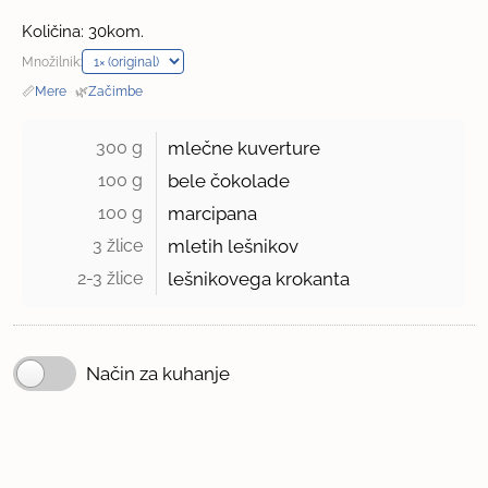
Količina: 30kom.
Množilnik:
📏
Mere
·
🌿
Začimbe
300 g 
mlečne kuverture
100 g 
bele čokolade
100 g 
marcipana
3 žlice 
mletih lešnikov
2-3 žlice 
lešnikovega krokanta
Način za kuhanje