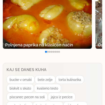
Polnjena paprika na klasičen način
Osv
KAJ SE DANES KUHA
bucke v omaki
bele zelje
torta kulinarika
biskvit s skuto
kvašeno testo
piscanec pecen na soli
jajca iz pecice