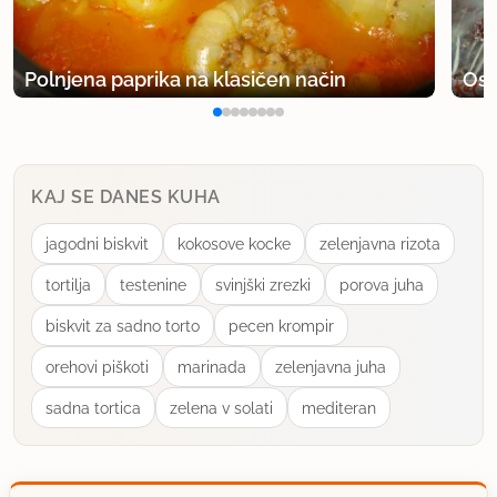
TanjaG.
član od 2002
509 sporočil
Polnjena paprika na klasičen način
Osv
4.7.2005 ob 23:20
Mene pa zanima, če se da kako te kornetke naredit
KAJ SE DANES KUHA
brez sladkorja, bi jih rada polnila s slanim
nadevom?
jagodni biskvit
kokosove kocke
zelenjavna rizota
tortilja
testenine
svinjški zrezki
porova juha
uporabno
biskvit za sadno torto
pecen krompir
tej_a
orehovi piškoti
marinada
zelenjavna juha
član od 2005
362 sporočil
sadna tortica
zelena v solati
mediteran
8.10.2006 ob 11:30
mene pa zanima s čem oziroma v kaj pa se ovijejo?