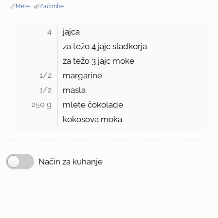
📏
Mere
·
🌿
Začimbe
4 
jajca
za težo 4 jajc sladkorja
za težo
3
jajc moke
1/2 
margarine
1/2 
masla
250 g 
mlete čokolade
kokosova moka
Način za kuhanje