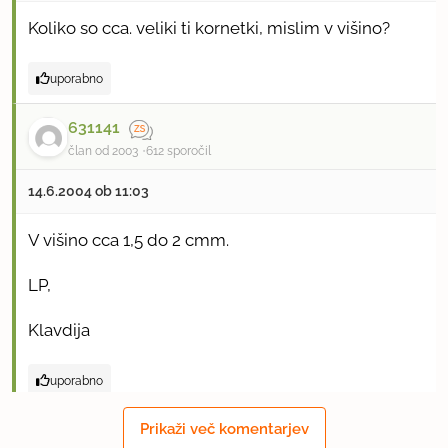
Koliko so cca. veliki ti kornetki, mislim v višino?
uporabno
631141
član od 2003
612 sporočil
14.6.2004 ob 11:03
V višino cca 1,5 do 2 cmm.
LP,
Klavdija
uporabno
tjas
Prikaži več komentarjev