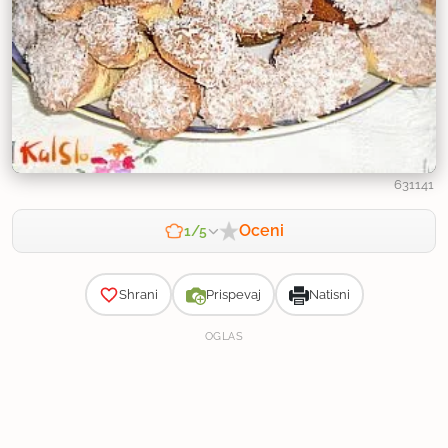
631141
Oceni
1/5
Zahtevnost
Shrani
Prispevaj
Natisni
OGLAS