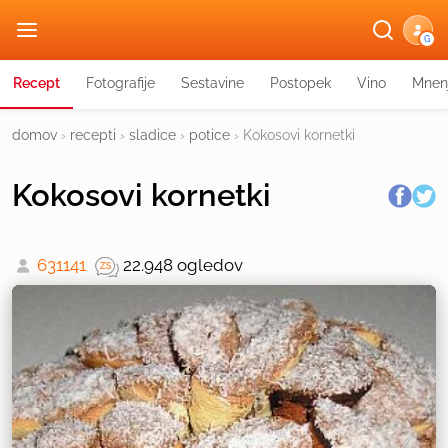
G
Recept
Fotografije
Sestavine
Postopek
Vino
Mnen
domov
›
recepti
›
sladice
›
potice
›
Kokosovi kornetki
Kokosovi kornetki
631141
22.948 ogledov