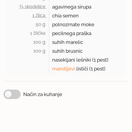
¾ skodelice 
agavinega sirupa
1 žlica 
chia semen
50 g 
polnozrnate moke
1 žlička 
pecilnega praška
100 g 
suhih marelic
100 g 
suhih brusnic
nasekljani lešniki (
1 pest
)
mandljevi
lističi (1 pest)
Način za kuhanje