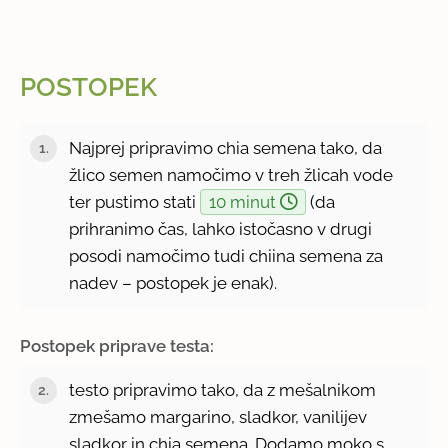
POSTOPEK
Najprej pripravimo chia semena tako, da
žlico semen namočimo v treh žlicah vode
ter pustimo stati
10 minut
(da
prihranimo čas, lahko istočasno v drugi
posodi namočimo tudi chiina semena za
nadev – postopek je enak).
Postopek priprave testa:
testo pripravimo tako, da z mešalnikom
zmešamo margarino, sladkor, vanilijev
sladkor in chia semena. Dodamo moko s