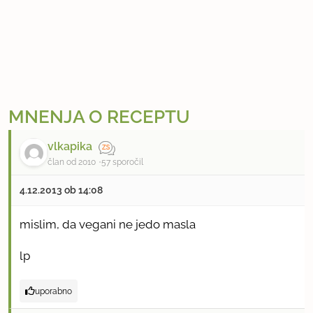
MNENJA O RECEPTU
vlkapika
član od 2010
57 sporočil
4.12.2013 ob 14:08
mislim, da vegani ne jedo masla
lp
uporabno