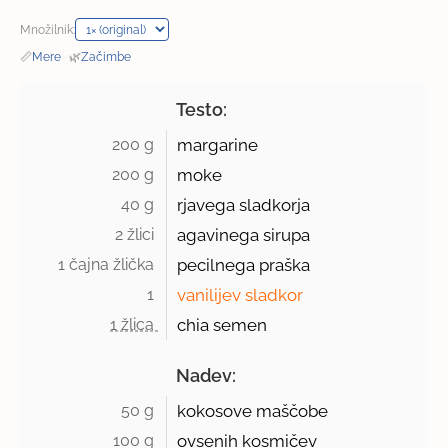
Množilnik:
📏
Mere
·
🌿
Začimbe
Testo:
200 g 
margarine
200 g 
moke
40 g 
rjavega sladkorja
2 žlici 
agavinega sirupa
1 čajna žlička 
pecilnega praška
1 
vanilijev sladkor
1 žlica 
chia semen
Nadev:
50 g 
kokosove maščobe
100 g 
ovsenih kosmičev