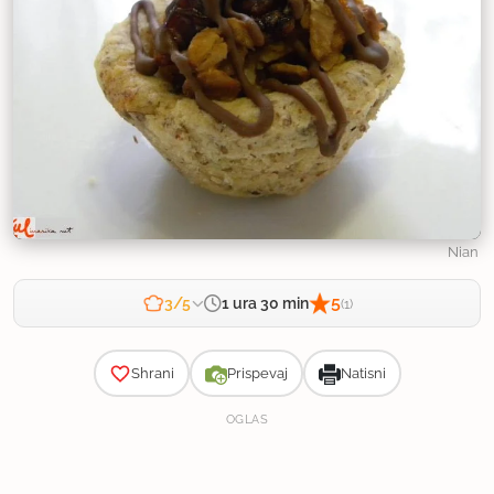
Nian
5
1 ura 30 min
3/5
(1)
Zahtevnost
Shrani
Prispevaj
Natisni
OGLAS