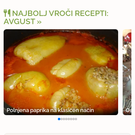
uporabno
NAJBOLJ VROČI RECEPTI:
AVGUST
Polnjena paprika na klasičen način
Osv