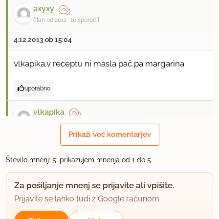
axyxy
član od 2012
10 sporočil
4.12.2013 ob 15:04
vlkapika,v receptu ni masla pač pa margarina
uporabno
vlkapika
član od 2010
57 sporočil
Prikaži več komentarjev
4.12.2013 ob 15:14
Število mnenj: 5, prikazujem mnenja od 1 do 5
moram poizkusit :)
Za pošiljanje mnenj se prijavite ali vpišite.
Prijavite se lahko tudi z Google računom.
uporabno