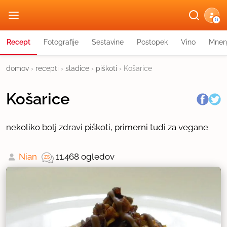
G
Recept
Fotografije
Sestavine
Postopek
Vino
Mnen
domov
›
recepti
›
sladice
›
piškoti
›
Košarice
Košarice
nekoliko bolj zdravi piškoti, primerni tudi za vegane
Nian
11.468 ogledov