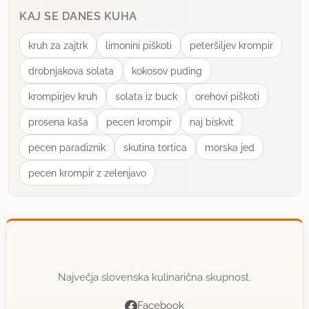
KAJ SE DANES KUHA
kruh za zajtrk
limonini piškoti
peteršiljev krompir
drobnjakova solata
kokosov puding
krompirjev kruh
solata iz buck
orehovi piškoti
prosena kaša
pecen krompir
naj biskvit
pecen paradiznik
skutina tortica
morska jed
pecen krompir z zelenjavo
Največja slovenska kulinarična skupnost.
Facebook