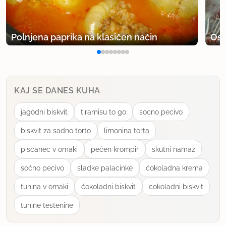
Polnjena paprika na klasičen način
Osv
KAJ SE DANES KUHA
jagodni biskvit
tiramisu to go
socno pecivo
biskvit za sadno torto
limonina torta
piscanec v omaki
pećen krompir
skutni namaz
soćno pecivo
sladke palacinke
ćokoladna krema
tunina v omaki
ćokoladni biskvit
cokoladni biskvit
tunine testenine