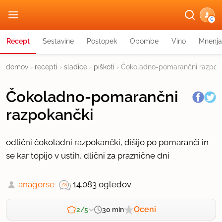
G
Recept
Sestavine
Postopek
Opombe
Vino
Mnenja
domov
›
recepti
›
sladice
›
piškoti
›
Čokoladno-pomarančni razpok
Čokoladno-pomarančni
razpokančki
odlični čokoladni razpokančki, dišijo po pomaranči in
se kar topijo v ustih, dlični za praznične dni
anagorse
14.083 ogledov
Oceni
30 min
2/5
Zahtevnost