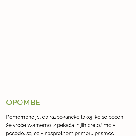
OPOMBE
Pomembno je, da razpokančke takoj, ko so pečeni,
še vroče vzamemo iz pekača in jih preložimo v
posodo, saj se v nasprotnem primeru prismodi