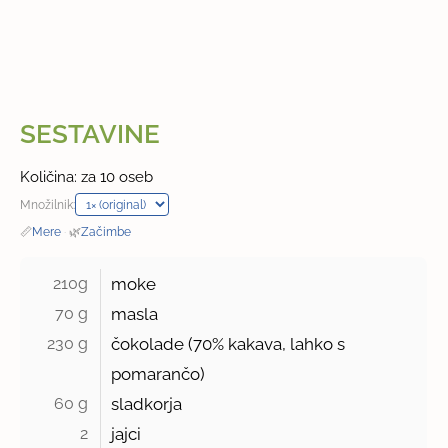
SESTAVINE
Količina: za 10 oseb
Množilnik:
📏
Mere
·
🌿
Začimbe
210g 
moke
70 g 
masla
230 g 
čokolade (
70%
kakava, lahko s
pomarančo)
60 g 
sladkorja
2 
jajci