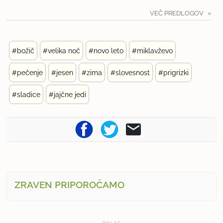
VEČ PREDLOGOV
#božič
#velika noč
#novo leto
#miklavževo
#pečenje
#jesen
#zima
#slovesnost
#prigrizki
#sladice
#jajčne jedi
ZRAVEN PRIPOROČAMO