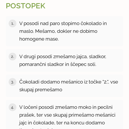
POSTOPEK
V posodi nad paro stopimo čokolado in
1.
maslo. Mešamo, dokler ne dobimo
homogene mase.
V drugi posodi zmešamo jajca, sladkor,
2.
pomarančni sladkor in ščepec soli.
Čokoladi dodamo mešanico iz točke "2,", vse
3.
skupaj premešamo
V ločeni posodi zmešamo moko in pecilni
4.
prašek, ter vse skupaj primešamo mešanici
jajc in čokolade, ter na koncu dodamo