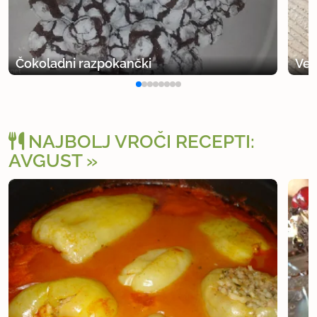
Čokoladni razpokančki
Veg
NAJBOLJ VROČI RECEPTI:
AVGUST