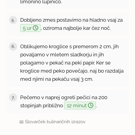
limonino lupinico.
Dobljeno zmes postavimo na hladno vsaj za
5.
5 ur
, oziroma najbolje kar čez noč.
Oblikujemo kroglice s premerom 2 cm, jih
6.
povaljamo v mletem sladkorju in jih
polagamo v pekač na peki papir. Ker se
kroglice med peko povečajo, naj bo razdalja
med njimi na pekaču vsaj 3 cm.
Pečemo v naprej ogreti pečici na 200
7.
stopinjah približno
12 minut
.
📖
Slovarček kulinaričnih izrazov