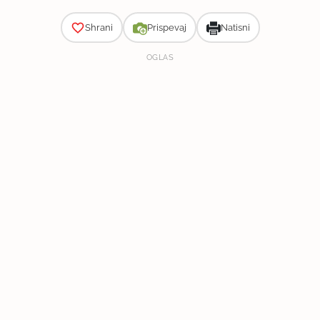
Shrani
Prispevaj
Natisni
OGLAS