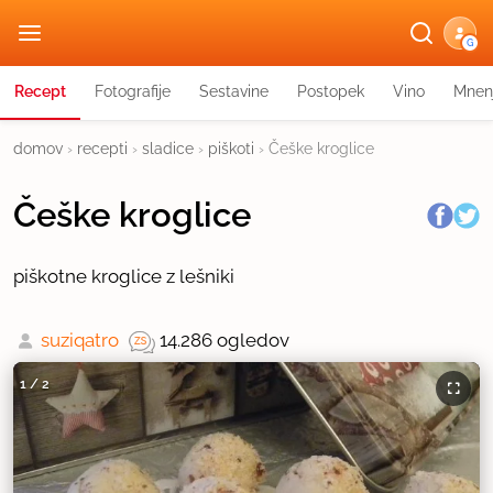
G
Recept
Fotografije
Sestavine
Postopek
Vino
Mnen
domov
›
recepti
›
sladice
›
piškoti
›
Češke kroglice
Češke kroglice
piškotne kroglice z lešniki
suziqatro
14.286 ogledov
1
/
2