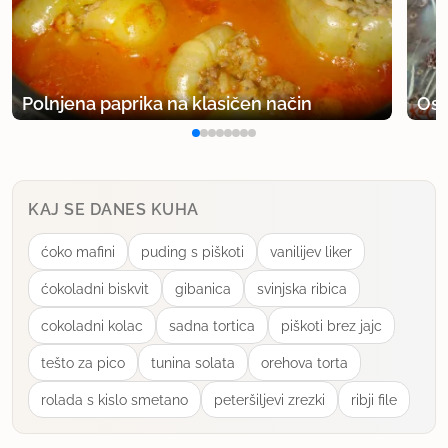
Polnjena paprika na klasičen način
Osv
KAJ SE DANES KUHA
ćoko mafini
puding s piškoti
vanilijev liker
ćokoladni biskvit
gibanica
svinjska ribica
cokoladni kolac
sadna tortica
piškoti brez jajc
tešto za pico
tunina solata
orehova torta
rolada s kislo smetano
peteršiljevi zrezki
ribji file