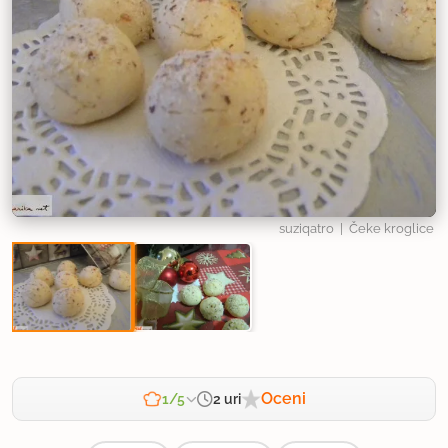
suziqatro
| Čeke kroglice
Oceni
2 uri
1/5
Zahtevnost