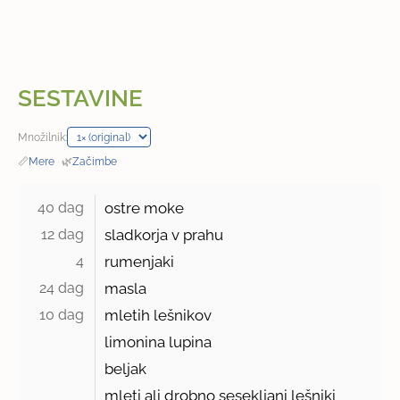
SESTAVINE
Množilnik:
📏
Mere
·
🌿
Začimbe
40 dag 
ostre moke
12 dag 
sladkorja v prahu
4 
rumenjaki
24 dag 
masla
10 dag 
mletih lešnikov
limonina lupina
beljak
mleti ali drobno sesekljani lešniki