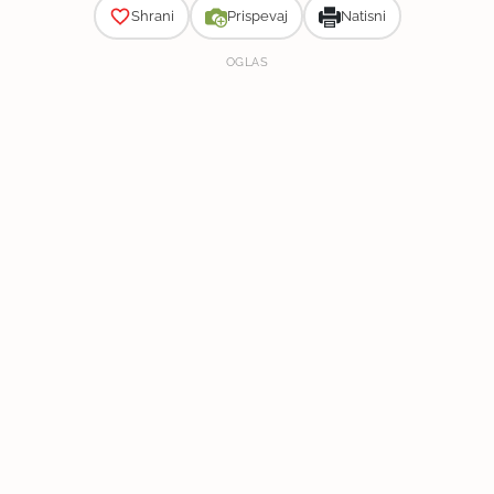
Shrani
Prispevaj
Natisni
OGLAS