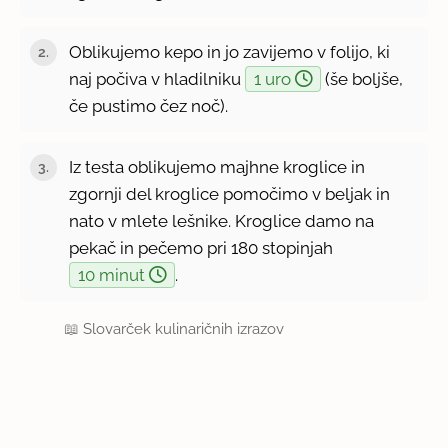
Oblikujemo kepo in jo zavijemo v folijo, ki
naj počiva v hladilniku
1 uro
(še boljše,
če pustimo čez noč).
Iz testa oblikujemo majhne kroglice in
zgornji del kroglice pomočimo v beljak in
nato v mlete lešnike. Kroglice damo na
pekač in pečemo pri 180 stopinjah
10 minut
.
📖
Slovarček kulinaričnih izrazov