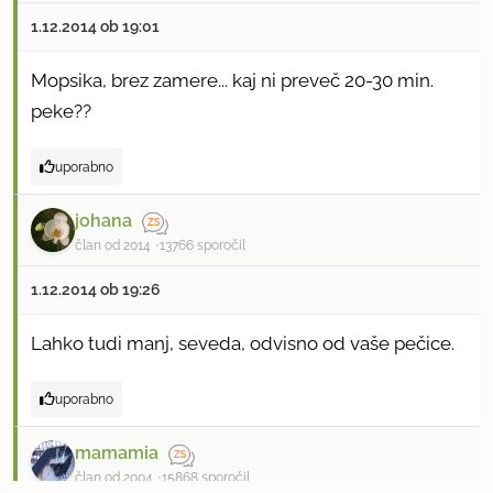
1.12.2014 ob 19:01
Mopsika, brez zamere... kaj ni preveč 20-30 min.
peke??
uporabno
johana
član od 2014
13766 sporočil
1.12.2014 ob 19:26
Lahko tudi manj, seveda, odvisno od vaše pečice.
uporabno
mamamia
član od 2004
15868 sporočil