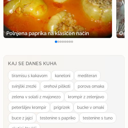
Polnjena paprika na klasičen način
Osv
KAJ SE DANES KUHA
tiramisu s kakavom
kaneloni
mediteran
svinjški zrezki
orehovi piškoti
porova omaka
zelena v solati z majonezo
krompir z zelenjavo
peteršiljev krompir
prigrizek
bucke v omaki
buce z jajci
testenine s papriko
testenine s tuno