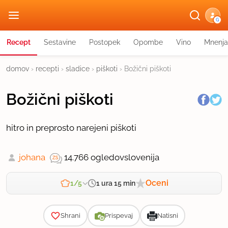
G
Recept
Sestavine
Postopek
Opombe
Vino
Mnenja
domov
›
recepti
›
sladice
›
piškoti
›
Božični piškoti
Božični piškoti
hitro in preprosto narejeni piškoti
johana
14.766 ogledov
slovenija
Oceni
1 ura 15 min
1/5
Zahtevnost
Shrani
Prispevaj
Natisni