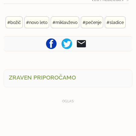
#božič
#novo leto
#miklavževo
#pečenje
#sladice
ZRAVEN PRIPOROČAMO
OGLAS