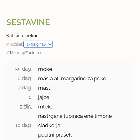
SESTAVINE
Količina: pekač
Množilnik:
📏
Mere
·
🌿
Začimbe
35 dag 
moke
6 dag 
masla ali margarine za peko
2 dag 
masti
1 
jajce
5 žlic 
mleka
nastrgana lupinica ene limone
10 dag 
sladkorja
1 
pecilni prašek