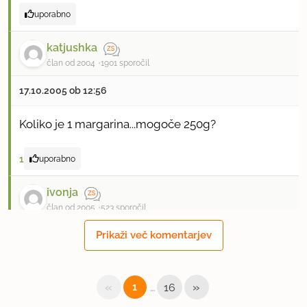
uporabno
katjushka
član od 2004
1901 sporočil
17.10.2005 ob 12:56
Koliko je 1 margarina...mogoče 250g?
1
uporabno
ivonja
član od 2005
523 sporočil
Prikaži več komentarjev
17.10.2005 ob 14:32
Kekse seveda zmeljemo v drobtine - sicer pa če
«
…
»
1
16
ostane kakšen malo večji košček se itak razpusti!