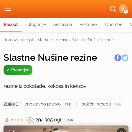
G
Recept
Fotografije
Sestavine
Postopek
Opombe
domov
›
recepti
›
sladice
›
pecivo
›
Slastne Nušine rezine
Slastne Nušine rezine
Preverjen
rezine iz čokolade, kokosa in keksov
enostavno pecivo
božični recepti
ZBIRKE:
225
699
ivonja
294.305 ogledov
1
/
15