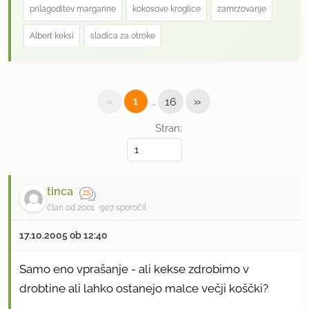
prilagoditev margarine
kokosove kroglice
zamrzovanje
Albert keksi
sladica za otroke
«
…
»
1
16
Stran:
tinca
član od 2001
907 sporočil
17.10.2005 ob 12:40
Samo eno vprašanje - ali kekse zdrobimo v
drobtine ali lahko ostanejo malce večji koščki?