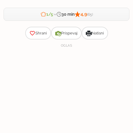
4,9
30 min
1/5
(65)
Zahtevnost
Shrani
Prispevaj
Natisni
OGLAS