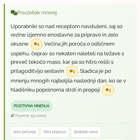
Povzetek mnenj
Uporabniki so nad receptom navdušeni, saj so
rezine izjemno enostavne za pripravo in zelo
okusne
. Večina jih poroča o odličnem
4
uspehu, čeprav so nekateri naleteli na težave s
preveč tekočo maso, kar pa so hitro rešili s
prilagoditvijo sestavin
. Sladica je po
3
mnenju mnogih najboljša naslednji dan, ko se v
hladilniku popolnoma strdi in prepoji
.
3
POZITIVNA MNENJA
Povzetek 155 mnenj
brez pečenja
hitra priprava
dodatek ruma