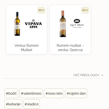
BELO
BELO
Ventus Rumeni
Rumeni muškat –
Muškat
verduc Quercus
VEČ PREDLOGOV
#božič
#valentinovo
#novo leto
#rojstni dan
#kuhanje
#sladice