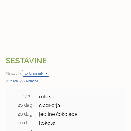
SESTAVINE
Množilnik:
📏
Mere
·
🌿
Začimbe
1/2 l 
mleka
20 dag 
sladkorja
20 dag 
jedilne čokolade
10 dag 
kokosa