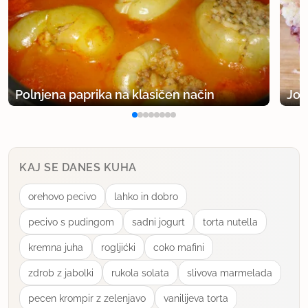
23.10.2005 ob 7:18
Ja, Tjas, res je to tisto pecivo, ki ga je prinesla
Dolores, ga je pa tudi najprej zmanjkalo. Zasluži si
oceno 5!
Polnjena paprika na klasičen način
Jog
Galja
uporabno
KAJ SE DANES KUHA
stanka
orehovo pecivo
lahko in dobro
član od 2002
716 sporočil
pecivo s pudingom
sadni jogurt
torta nutella
23.10.2005 ob 9:52
kremna juha
rogljićki
coko mafini
Že narejeno in - žal - že pojedeno! Zelo enostavno,
zdrob z jabolki
rukola solata
slivova marmelada
hitro za naredit in dobro! Naslednji dan še boljše!
pecen krompir z zelenjavo
vanilijeva torta