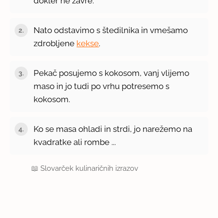
dokler ne zavre.
Nato odstavimo s štedilnika in vmešamo
zdrobljene
kekse
.
Pekač posujemo s kokosom, vanj vlijemo
maso in jo tudi po vrhu potresemo s
kokosom.
Ko se masa ohladi in strdi, jo narežemo na
kvadratke ali rombe ...
📖
Slovarček kulinaričnih izrazov