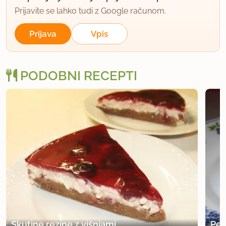
Prijavite se lahko tudi z Google računom.
Prijava
Vpis
PODOBNI RECEPTI
Skutine rezine z višnjami
Pec