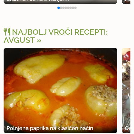
NAJBOLJ VROČI RECEPTI:
AVGUST
Polnjena paprika na klasičen način
Osv