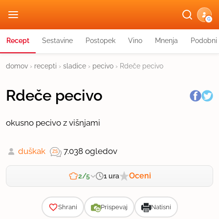
G
Recept
Sestavine
Postopek
Vino
Mnenja
Podobni 
domov
›
recepti
›
sladice
›
pecivo
›
Rdeče pecivo
Rdeče pecivo
okusno pecivo z višnjami
duškak
7.038 ogledov
Oceni
1 ura
2/5
Zahtevnost
Shrani
Prispevaj
Natisni