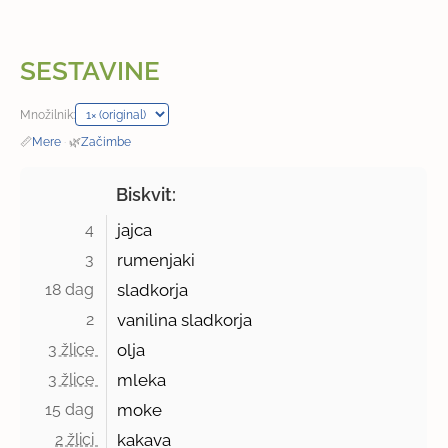
SESTAVINE
Množilnik:
📏
Mere
·
🌿
Začimbe
Biskvit:
4 
jajca
3 
rumenjaki
18 dag 
sladkorja
2 
vanilina sladkorja
3 žlice 
olja
3 žlice 
mleka
15 dag 
moke
2 žlici 
kakava