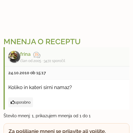
MNENJA O RECEPTU
frina
član od 2005
3472 sporočil
24.10.2010 ob 15:17
Koliko in kateri sirni namaz?
uporabno
Število mnenj: 1, prikazujem mnenja od 1 do 1
Za pošiljanje mnenj se prijavite ali vpišite.