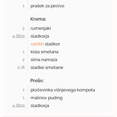
1 
prašek za pecivo
Krema:
3 
rumenjaki
4 žlice 
sladkorja
vanilin
sladkor
1 
kisla smetana
2 
sirna namaza
5 dl 
sladke smetane
Preliv:
1 
pločevinka višnjevega kompota
1 
malinov puding
4 žlice 
sladkorja