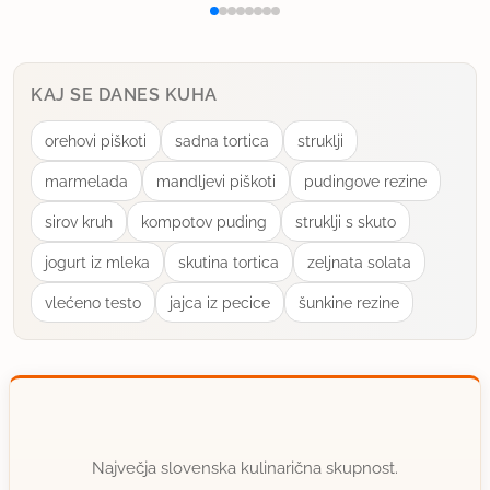
KAJ SE DANES KUHA
orehovi piškoti
sadna tortica
struklji
marmelada
mandljevi piškoti
pudingove rezine
sirov kruh
kompotov puding
struklji s skuto
jogurt iz mleka
skutina tortica
zeljnata solata
vlećeno testo
jajca iz pecice
šunkine rezine
Največja slovenska kulinarična skupnost.