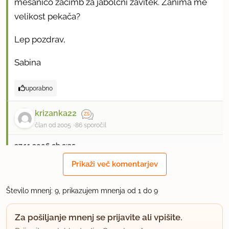
mešanico začimb za jabolčni zavitek. Zanima me
velikost pekača?
Lep pozdrav,
Sabina
uporabno
krizanka22
član od 2005
86 sporočil
27.11.2006 ob 9:35
Prikaži več komentarjev
Imam zelo podoben recept in moram reči, da je
zelo dobra pita. Seveda ocena 5.
Število mnenj: 9, prikazujem mnenja od 1 do 9
uporabno
Za pošiljanje mnenj se prijavite ali vpišite.