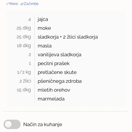
📏
Mere
·
🌿
Začimbe
4 
jajca
25 dkg 
moke
25 dkg 
sladkorja +
2 žlici
sladkorja
18 dkg 
masla
2 
vanilijeva sladkorja
1 
pecilni prašek
1/2 kg 
pretlačene skute
2 žlici 
pšeničnega zdroba
15 dkg 
mletih orehov
marmelada
Način za kuhanje