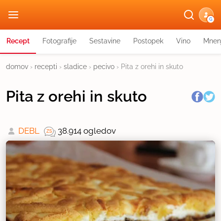
G
Recept
Fotografije
Sestavine
Postopek
Vino
Mnen
domov
›
recepti
›
sladice
›
pecivo
›
Pita z orehi in skuto
Pita z orehi in skuto
DEBL
38.914 ogledov