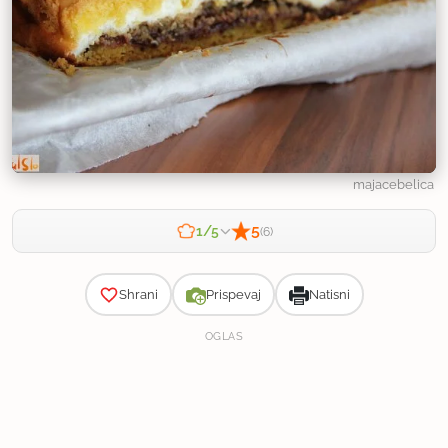
majacebelica
5
1/5
(6)
Zahtevnost
Shrani
Prispevaj
Natisni
OGLAS