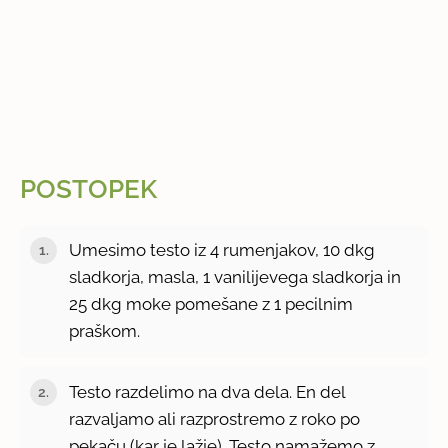
POSTOPEK
Umesimo testo iz 4 rumenjakov, 10 dkg
sladkorja, masla, 1 vanilijevega sladkorja in
25 dkg moke pomešane z 1 pecilnim
praškom.
Testo razdelimo na dva dela. En del
razvaljamo ali razprostremo z roko po
pekaču (kar je lažje). Testo namažemo z