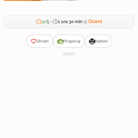
Oceni
1 ura 30 min
2/5
Zahtevnost
Shrani
Prispevaj
Natisni
OGLAS