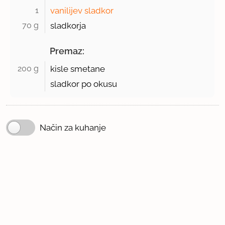
1 
vanilijev sladkor
70 g 
sladkorja
Premaz:
200 g 
kisle smetane
sladkor po okusu
Način za kuhanje