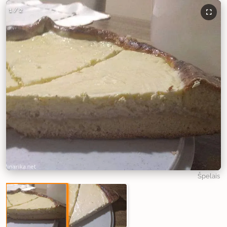
1
/
2
Špelais