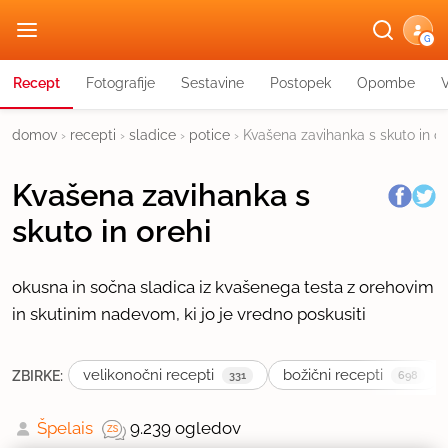
G
Recept
Fotografije
Sestavine
Postopek
Opombe
domov
›
recepti
›
sladice
›
potice
›
Kvašena zavihanka s skuto in or
Kvašena zavihanka s
skuto in orehi
okusna in sočna sladica iz kvašenega testa z orehovim
in skutinim nadevom, ki jo je vredno poskusiti
velikonočni recepti
božični recepti
ZBIRKE:
331
698
Špelais
9.239 ogledov