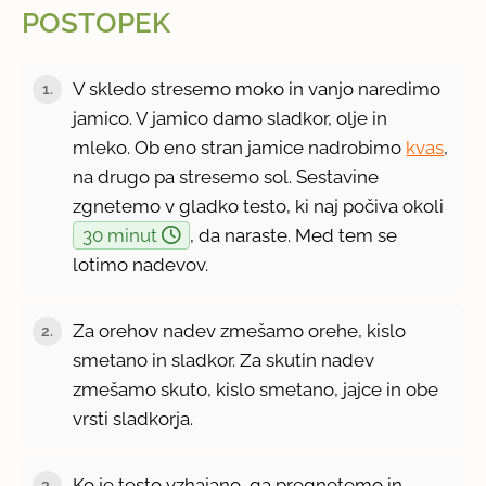
POSTOPEK
V skledo stresemo moko in vanjo naredimo
1.
jamico. V jamico damo sladkor, olje in
mleko. Ob eno stran jamice nadrobimo
kvas
,
na drugo pa stresemo sol. Sestavine
zgnetemo v gladko testo, ki naj počiva okoli
30 minut
, da naraste. Med tem se
lotimo nadevov.
Za orehov nadev zmešamo orehe, kislo
2.
smetano in sladkor. Za skutin nadev
zmešamo skuto, kislo smetano, jajce in obe
vrsti sladkorja.
Ko je testo vzhajano, ga pregnetemo in
3.