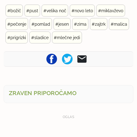
#božič
#pust
#velika noč
#novo leto
#miklavževo
#pečenje
#pomlad
#jesen
#zima
#zajtrk
#malica
#prigrizki
#sladice
#mlečne jedi
ZRAVEN PRIPOROČAMO
OGLAS