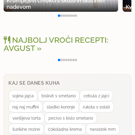
Krompirjevi cmokci s skuto in skutinim
nadevom
Kva
NAJBOLJ VROČI RECEPTI:
AVGUST
Polnjena paprika na klasičen način
Osv
KAJ SE DANES KUHA
sojina jajca
biskvit s smetano
cebula z jajci
naj naj muffini
sladko korenje
rukola v solati
vanilijeva torta
pecivo s kislo smetano
šunkine rezine
ćokoladna krema
narastek mm