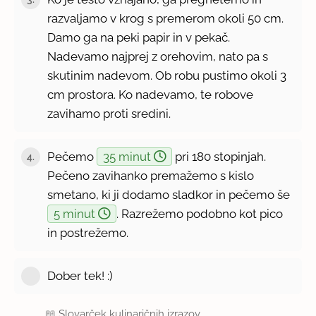
razvaljamo v krog s premerom okoli 50 cm.
Damo ga na peki papir in v pekač.
Nadevamo najprej z orehovim, nato pa s
skutinim nadevom. Ob robu pustimo okoli 3
cm prostora. Ko nadevamo, te robove
zavihamo proti sredini.
Pečemo
35 minut
pri 180 stopinjah.
4.
Pečeno zavihanko premažemo s kislo
smetano, ki ji dodamo sladkor in pečemo še
5 minut
. Razrežemo podobno kot pico
in postrežemo.
Dober tek! :)
📖
Slovarček kulinaričnih izrazov