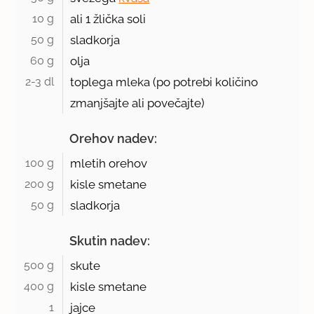
10 g 
ali
1 žlička
soli
50 g 
sladkorja
60 g 
olja
2-3 dl 
toplega mleka (po potrebi količino
zmanjšajte ali povečajte)
Orehov nadev:
100 g 
mletih orehov
200 g 
kisle smetane
50 g 
sladkorja
Skutin nadev:
500 g 
skute
400 g 
kisle smetane
1 
jajce