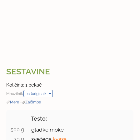
SESTAVINE
Količina: 1 pekač
Množilnik:
📏
Mere
·
🌿
Začimbe
Testo:
500 g 
gladke moke
30 g 
svežega
kvasa