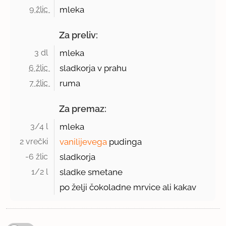
9 žlic 
mleka
Za preliv:
3 dl 
mleka
6 žlic 
sladkorja v prahu
7 žlic 
ruma
Za premaz:
3/4 l 
mleka
2 vrečki 
vanilijevega
pudinga
-6 žlic 
sladkorja
1/2 l 
sladke smetane
po želji čokoladne mrvice ali kakav