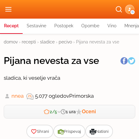
G
Recept
Sestavine
Postopek
Opombe
Vino
Mnenja
domov
›
recepti
›
sladice
›
pecivo
›
Pijana nevesta za vse
Pijana nevesta za vse
sladica, ki veselje vrača
nnea
5.077 ogledov
Primorska
Oceni
1 ura
2/5
Zahtevnost
Shrani
Prispevaj
Natisni