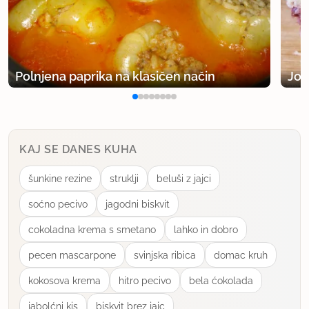
Polnjena paprika na klasičen način
Jog
KAJ SE DANES KUHA
šunkine rezine
struklji
beluši z jajci
soćno pecivo
jagodni biskvit
cokoladna krema s smetano
lahko in dobro
pecen mascarpone
svinjska ribica
domac kruh
kokosova krema
hitro pecivo
bela ćokolada
jabolćni kis
biskvit brez jajc