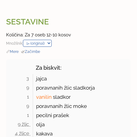
SESTAVINE
Količina: Za 7 oseb 12-10 kosov
Množilnik:
📏
Mere
·
🌿
Začimbe
Za biskvit:
3 
jajca
9 
poravnanih žlic sladkorja
1 
vanilin
sladkor
9 
poravnanih žlic moke
1 
pecilni prašek
9 žlic 
olja
4 žlice 
kakava