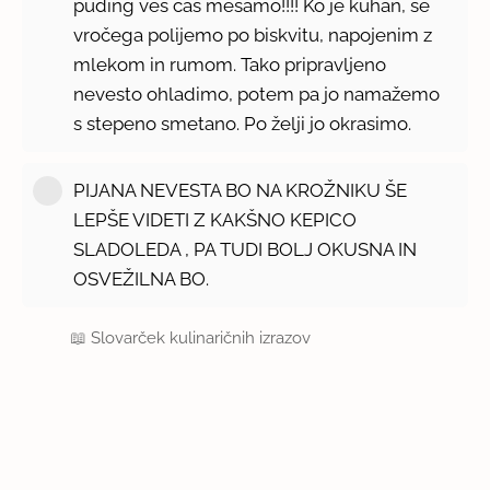
puding ves čas mešamo!!!! Ko je kuhan, še
vročega polijemo po biskvitu, napojenim z
mlekom in rumom. Tako pripravljeno
nevesto ohladimo, potem pa jo namažemo
s stepeno smetano. Po želji jo okrasimo.
PIJANA NEVESTA BO NA KROŽNIKU ŠE
LEPŠE VIDETI Z KAKŠNO KEPICO
SLADOLEDA , PA TUDI BOLJ OKUSNA IN
OSVEŽILNA BO.
📖
Slovarček kulinaričnih izrazov