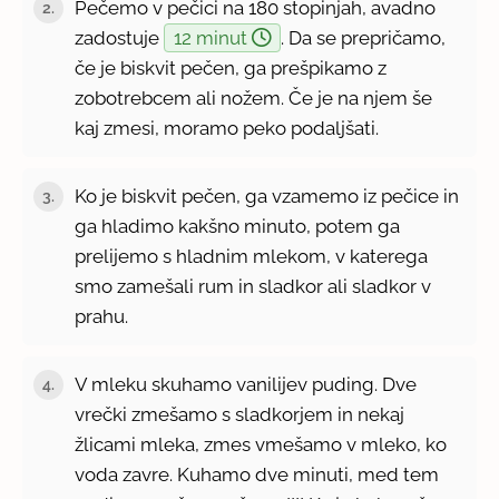
Pečemo v pečici na 180 stopinjah, avadno
2.
zadostuje
12 minut
. Da se prepričamo,
če je biskvit pečen, ga prešpikamo z
zobotrebcem ali nožem. Če je na njem še
kaj zmesi, moramo peko podaljšati.
Ko je biskvit pečen, ga vzamemo iz pečice in
3.
ga hladimo kakšno minuto, potem ga
prelijemo s hladnim mlekom, v katerega
smo zamešali rum in sladkor ali sladkor v
prahu.
V mleku skuhamo vanilijev puding. Dve
4.
vrečki zmešamo s sladkorjem in nekaj
žlicami mleka, zmes vmešamo v mleko, ko
voda zavre. Kuhamo dve minuti, med tem