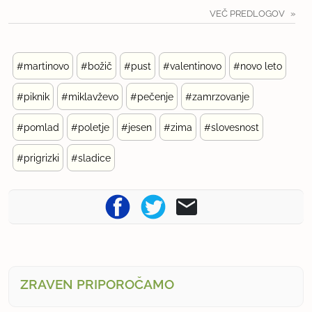
VEČ PREDLOGOV
#martinovo
#božič
#pust
#valentinovo
#novo leto
#piknik
#miklavževo
#pečenje
#zamrzovanje
#pomlad
#poletje
#jesen
#zima
#slovesnost
#prigrizki
#sladice
ZRAVEN PRIPOROČAMO