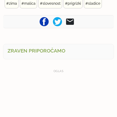
#zima
#malica
#slovesnost
#prigrizki
#sladice
ZRAVEN PRIPOROČAMO
OGLAS