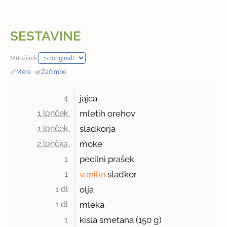
SESTAVINE
Množilnik:
📏
Mere
·
🌿
Začimbe
4 
jajca
1 lonček 
mletih orehov
1 lonček 
sladkorja
2 lončka 
moke
1 
pecilni prašek
1 
vanilin
sladkor
1 dl 
olja
1 dl 
mleka
1 
kisla smetana (
150 g
)