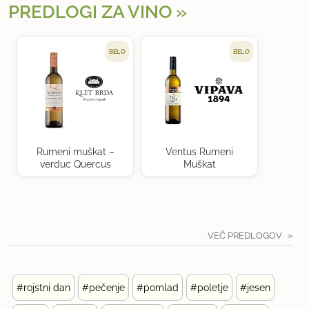
PREDLOGI ZA VINO
BELO
BELO
Rumeni muškat –
Ventus Rumeni
verduc Quercus
Muškat
VEČ PREDLOGOV
#rojstni dan
#pečenje
#pomlad
#poletje
#jesen