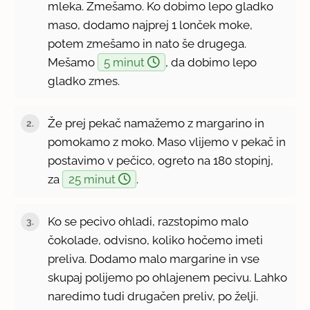
mleka. Zmešamo. Ko dobimo lepo gladko
maso, dodamo najprej 1 lonček moke,
potem zmešamo in nato še drugega.
Mešamo
5 minut
, da dobimo lepo
gladko zmes.
Že prej pekač namažemo z margarino in
pomokamo z moko. Maso vlijemo v pekač in
postavimo v pečico, ogreto na 180 stopinj,
za
25 minut
.
Ko se pecivo ohladi, razstopimo malo
čokolade, odvisno, koliko hočemo imeti
preliva. Dodamo malo margarine in vse
skupaj polijemo po ohlajenem pecivu. Lahko
naredimo tudi drugačen preliv, po želji.