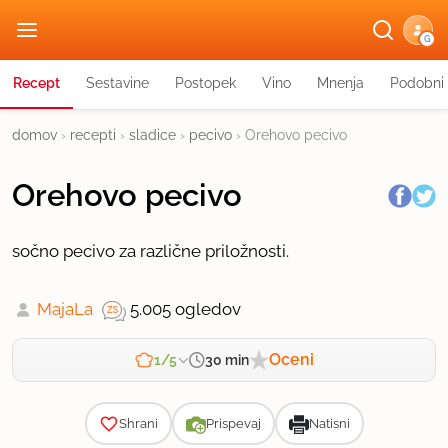
G
Recept
Sestavine
Postopek
Vino
Mnenja
Podobni 
domov
›
recepti
›
sladice
›
pecivo
›
Orehovo pecivo
Orehovo pecivo
sočno pecivo za različne priložnosti.
MajaLa
5.005 ogledov
Oceni
30 min
1/5
Zahtevnost
Shrani
Prispevaj
Natisni