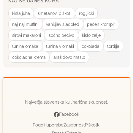
KAJ SE DANES KUHA
kisla juha
smetanovi piškoti
rogljicki
naj naj muffini
vanilijev sladoled
pećen krompir
sirovi makaroni
soćno pecivo
kislo zelje
tunina omaka
tunina v omaki
ćokolada
tortilja
cokoladna krema
arašidovo maslo
Največja slovenska kulinarična skupnost.
Facebook
Pogoji uporabe
Zasebnost
Piškotki