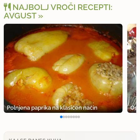
NAJBOLJ VROČI RECEPTI:
AVGUST
Polnjena paprika na klasičen način
Osv