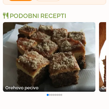
PODOBNI RECEPTI
Orehovo pecivo
Ore