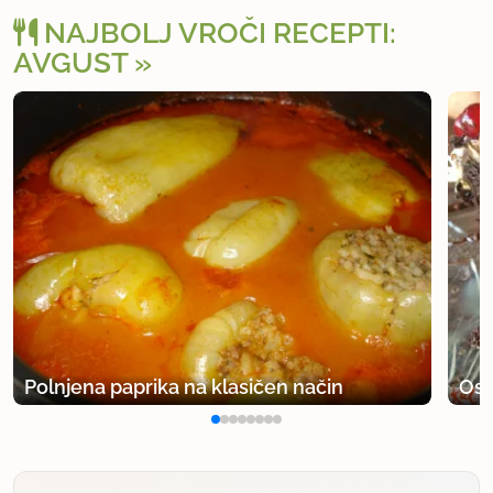
NAJBOLJ VROČI RECEPTI:
AVGUST
Polnjena paprika na klasičen način
Osv