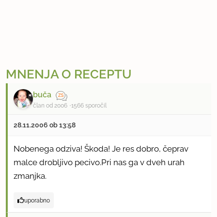
MNENJA O RECEPTU
buča
član od 2006
1566 sporočil
28.11.2006 ob 13:58
Nobenega odziva! Škoda! Je res dobro, čeprav
malce drobljivo pecivo.Pri nas ga v dveh urah
zmanjka.
uporabno