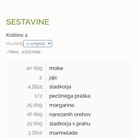
SESTAVINE
Količina: 4
Množilnik:
📏
Mere
·
🌿
Začimbe
40 dag 
moke
5 
jajc
4 žlice 
sladkorja
1/2 
pecilnega praška
25 dag 
margarine
16 dag 
narezanih orehov
25 dag 
sladkorja v prahu
3 žlice 
marmelade