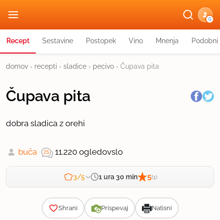
G
Recept
Sestavine
Postopek
Vino
Mnenja
Podobni 
domov
›
recepti
›
sladice
›
pecivo
›
Čupava pita
Čupava pita
dobra sladica z orehi
buča
11.220 ogledov
slo
5
1 ura 30 min
3/5
(1)
Zahtevnost
Shrani
Prispevaj
Natisni