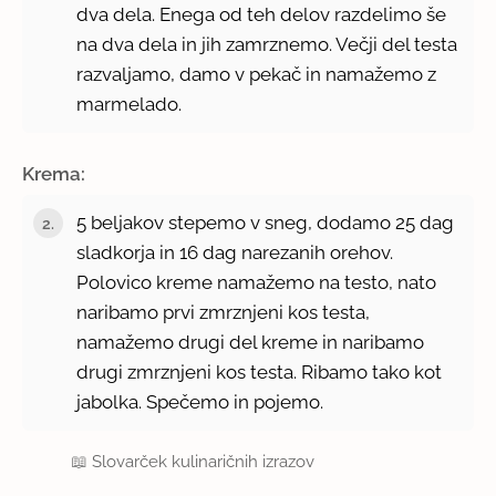
dva dela. Enega od teh delov razdelimo še
na dva dela in jih zamrznemo. Večji del testa
razvaljamo, damo v pekač in namažemo z
marmelado.
Krema:
5 beljakov stepemo v sneg, dodamo 25 dag
sladkorja in 16 dag narezanih orehov.
Polovico kreme namažemo na testo, nato
naribamo prvi zmrznjeni kos testa,
namažemo drugi del kreme in naribamo
drugi zmrznjeni kos testa. Ribamo tako kot
jabolka. Spečemo in pojemo.
📖
Slovarček kulinaričnih izrazov