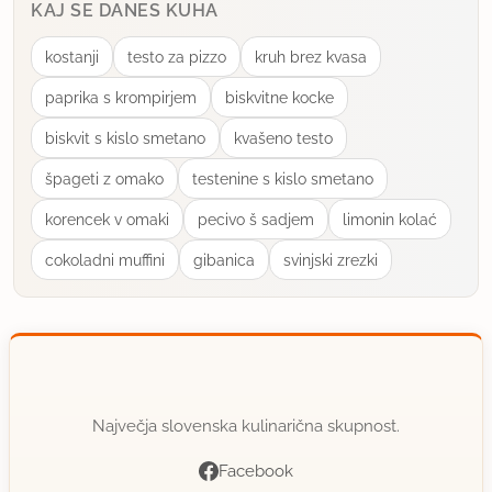
KAJ SE DANES KUHA
kostanji
testo za pizzo
kruh brez kvasa
paprika s krompirjem
biskvitne kocke
biskvit s kislo smetano
kvašeno testo
špageti z omako
testenine s kislo smetano
korencek v omaki
pecivo š sadjem
limonin kolać
cokoladni muffini
gibanica
svinjski zrezki
Največja slovenska kulinarična skupnost.
Facebook