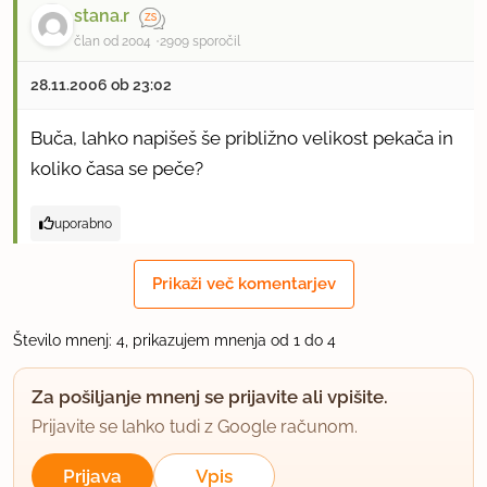
stana.r
član od 2004
2909 sporočil
28.11.2006 ob 23:02
Buča, lahko napišeš še približno velikost pekača in
koliko časa se peče?
uporabno
buča
Prikaži več komentarjev
član od 2006
1566 sporočil
Število mnenj: 4, prikazujem mnenja od 1 do 4
29.11.2006 ob 10:47
Za pošiljanje mnenj se prijavite ali vpišite.
Pekač manjši (22 x 32) ali nekaj podobnega.Pečeš
Prijavite se lahko tudi z Google računom.
pa pri 180 stopinjah približno 3/4 ure,odvisno od
pečice.Lahko pol orehov zmeljete, pol pa zrežete
Prijava
Vpis