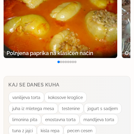
Polnjena paprika na klasičen način
Osv
KAJ SE DANES KUHA
vanilijeva torta
kokosove kroglice
juha iz mletega mesa
testenine
jogurt s sadjem
limonina pita
enostavna torta
mandljeva torta
tuna z jajci
kisla repa
pecen cesen