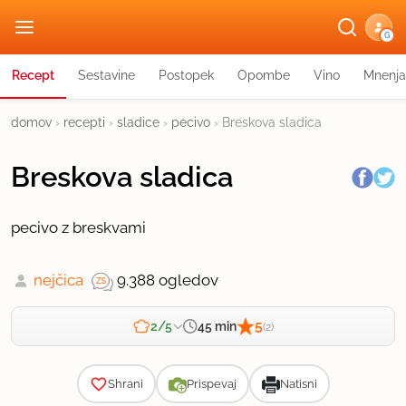
G
Recept
Sestavine
Postopek
Opombe
Vino
Mnenja
domov
›
recepti
›
sladice
›
pecivo
›
Breskova sladica
Breskova sladica
pecivo z breskvami
nejčica
9.388 ogledov
5
45 min
2/5
(2)
Zahtevnost
Shrani
Prispevaj
Natisni