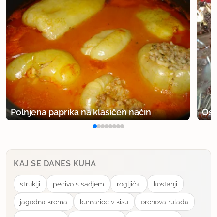
Polnjena paprika na klasičen način
Osv
KAJ SE DANES KUHA
struklji
pecivo s sadjem
rogljićki
kostanji
jagodna krema
kumarice v kisu
orehova rulada