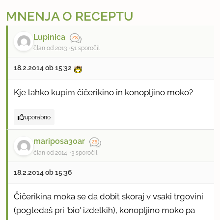
MNENJA O RECEPTU
Lupinica
član od 2013
51 sporočil
18.2.2014 ob 15:32
Kje lahko kupim čičerikino in konopljino moko?
uporabno
mariposa30ar
član od 2014
3 sporočil
18.2.2014 ob 15:36
Čičerikina moka se da dobit skoraj v vsaki trgovini
(pogledaš pri 'bio' izdelkih), konopljino moko pa