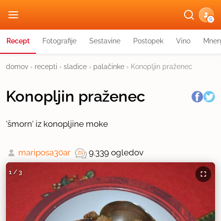
G
Recept
Fotografije
Sestavine
Postopek
Vino
Mnen
domov
›
recepti
›
sladice
›
palačinke
›
Konopljin praženec
Konopljin praženec
'šmorn' iz konopljine moke
mariposa30ar
9.339 ogledov
1
/
3