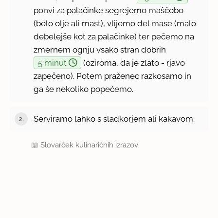
ponvi za palačinke segrejemo maščobo
(belo olje ali mast), vlijemo del mase (malo
debelejše kot za palačinke) ter pečemo na
zmernem ognju vsako stran dobrih
5 minut
(oziroma, da je zlato - rjavo
zapečeno). Potem praženec razkosamo in
ga še nekoliko popečemo.
Serviramo lahko s sladkorjem ali kakavom.
📖
Slovarček kulinaričnih izrazov