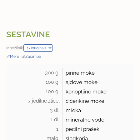
SESTAVINE
Množilnik:
📏
Mere
·
🌿
Začimbe
300 g 
pirine moke
100 g 
ajdove moke
100 g 
konopljine moke
3 jedilne žlice 
čičerikine moke
3 dl 
mleka
1 dl 
mineralne vode
1 
pecilni prašek
malo 
sladkorja