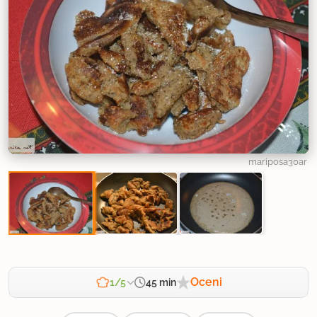
mariposa30ar
Oceni
45 min
1/5
Zahtevnost