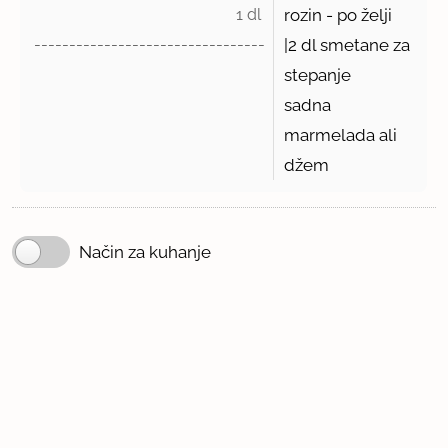
1 dl 
rozin - po želji
---------------------------------
|2 dl smetane za
stepanje
sadna
marmelada ali
džem
Način za kuhanje