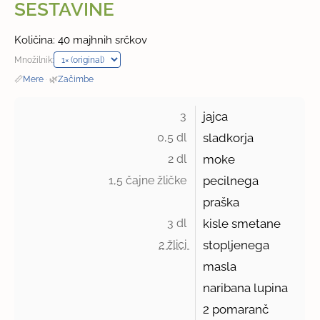
SESTAVINE
Količina: 40 majhnih srčkov
Množilnik:
📏
Mere
·
🌿
Začimbe
3 
jajca
0,5 dl 
sladkorja
2 dl 
moke
1,5 čajne žličke 
pecilnega
praška
3 dl 
kisle smetane
2 žlici 
stopljenega
masla
naribana lupina
2
pomaranč