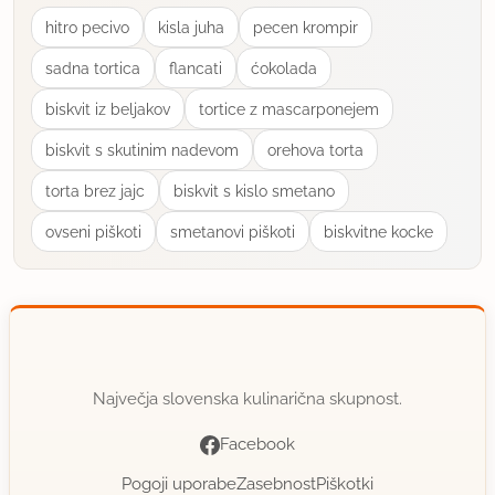
hitro pecivo
kisla juha
pecen krompir
sadna tortica
flancati
ćokolada
biskvit iz beljakov
tortice z mascarponejem
biskvit s skutinim nadevom
orehova torta
torta brez jajc
biskvit s kislo smetano
ovseni piškoti
smetanovi piškoti
biskvitne kocke
Največja slovenska kulinarična skupnost.
Facebook
Pogoji uporabe
Zasebnost
Piškotki