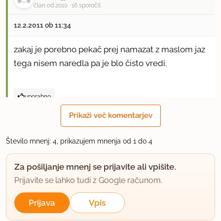
član od 2010
16 sporočil
12.2.2011 ob 11:34
zakaj je porebno pekač prej namazat z maslom jaz
tega nisem naredla pa je blo čisto vredi.
uporabno
Prikaži več komentarjev
Karolina C.
član od 2009
16 sporočil
Število mnenj: 4, prikazujem mnenja od 1 do 4
7.3.2011 ob 13:42
Za pošiljanje mnenj se prijavite ali vpišite.
Z maslom se namaže, da se ne bi vaflji prijeli na
Prijavite se lahko tudi z Google računom.
pekač. Če je šlo v redu tudi brez masla, toliko
Prijava
Vpis
boljše :) Mi imamo en star pekač, ki nima teflon
prevleke in se vaflji primejo gor, če ne namažem z