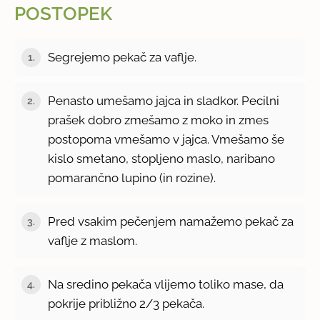
POSTOPEK
Segrejemo pekač za vaflje.
1.
Penasto umešamo jajca in sladkor. Pecilni
2.
prašek dobro zmešamo z moko in zmes
postopoma vmešamo v jajca. Vmešamo še
kislo smetano, stopljeno maslo, naribano
pomarančno lupino (in rozine).
Pred vsakim pečenjem namažemo pekač za
3.
vaflje z maslom.
Na sredino pekača vlijemo toliko mase, da
4.
pokrije približno 2/3 pekača.