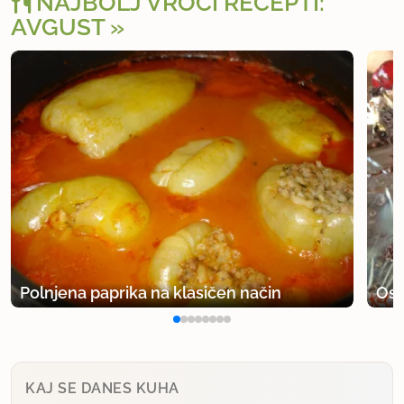
NAJBOLJ VROČI RECEPTI:
AVGUST
Polnjena paprika na klasičen način
Osv
KAJ SE DANES KUHA