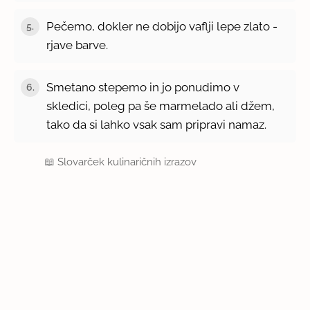
Pečemo, dokler ne dobijo vaflji lepe zlato -
5.
rjave barve.
Smetano stepemo in jo ponudimo v
6.
skledici, poleg pa še marmelado ali džem,
tako da si lahko vsak sam pripravi namaz.
📖
Slovarček kulinaričnih izrazov