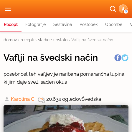
G
Recept
Fotografije
Sestavine
Postopek
Opombe
domov
›
recepti
›
sladice
›
ostalo
›
Vaflji na švedski način
Vaflji na švedski način
posebnost teh vafljev je naribana pomarančna lupina,
ki jim daje svež, saden okus
Karolina C.
20.634 ogledov
Švedska