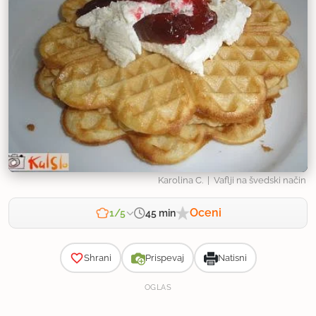
Karolina C.
| Vaflji na švedski način
Oceni
45 min
1/5
Zahtevnost
Shrani
Prispevaj
Natisni
OGLAS