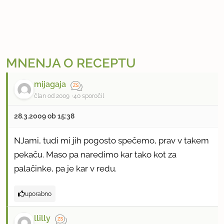
MNENJA O RECEPTU
mijagaja
član od 2009
40 sporočil
28.3.2009 ob 15:38
NJami, tudi mi jih pogosto spečemo, prav v takem
pekaču. Maso pa naredimo kar tako kot za
palačinke, pa je kar v redu.
uporabno
llilly