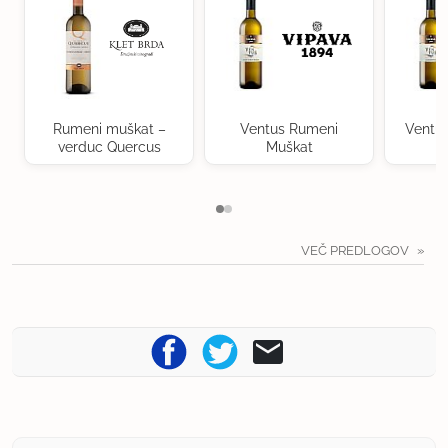
Rumeni muškat –
Ventus Rumeni
Ventu
verduc Quercus
Muškat
VEČ PREDLOGOV