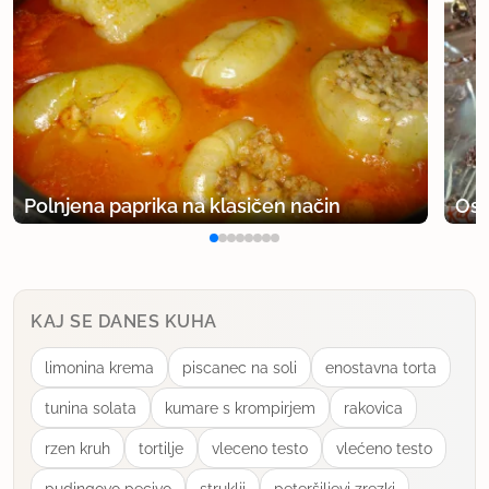
Polnjena paprika na klasičen način
Osv
KAJ SE DANES KUHA
limonina krema
piscanec na soli
enostavna torta
tunina solata
kumare s krompirjem
rakovica
rzen kruh
tortilje
vleceno testo
vlećeno testo
pudingovo pecivo
struklji
peteršiljevi zrezki