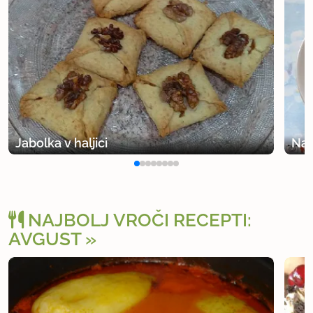
Jabolka v haljici
Nad
NAJBOLJ VROČI RECEPTI:
AVGUST