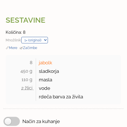
SESTAVINE
Količina: 8
Množilnik:
📏
Mere
·
🌿
Začimbe
8 
jabolk
450 g 
sladkorja
110 g 
masla
2 žlici 
vode
rdeča barva za živila
Način za kuhanje