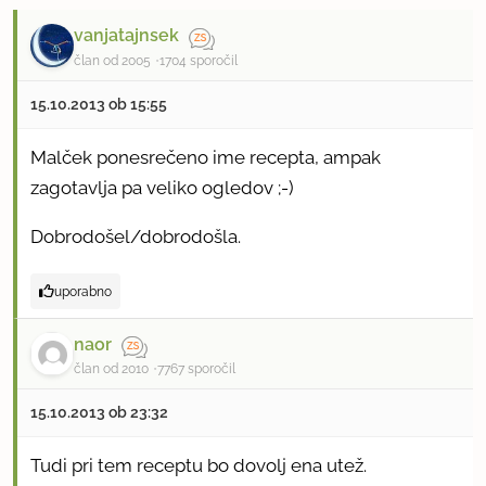
vanjatajnsek
član od 2005
1704 sporočil
15.10.2013 ob 15:55
Malček ponesrečeno ime recepta, ampak
zagotavlja pa veliko ogledov ;-)
Dobrodošel/dobrodošla.
uporabno
naor
član od 2010
7767 sporočil
15.10.2013 ob 23:32
Tudi pri tem receptu bo dovolj ena utež.