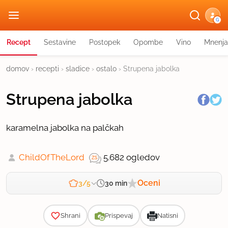
G
Recept
Sestavine
Postopek
Opombe
Vino
Mnenja
domov
›
recepti
›
sladice
›
ostalo
›
Strupena jabolka
Strupena jabolka
karamelna jabolka na palčkah
ChildOfTheLord
5.682 ogledov
Oceni
30 min
3/5
Zahtevnost
Shrani
Prispevaj
Natisni