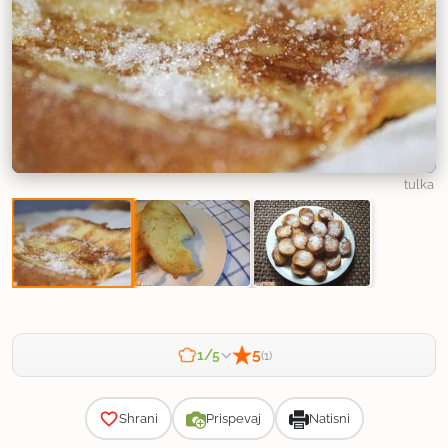
tulka
5
1/5
(1)
Zahtevnost
Shrani
Prispevaj
Natisni