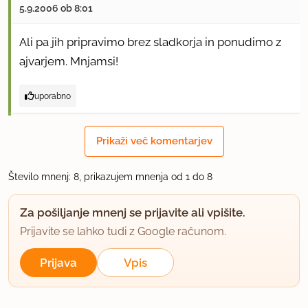
5.9.2006 ob 8:01
Ali pa jih pripravimo brez sladkorja in ponudimo z
ajvarjem. Mnjamsi!
uporabno
teya84
Prikaži več komentarjev
član od 2005
331 sporočil
5.9.2006 ob 10:14
Število mnenj: 8, prikazujem mnenja od 1 do 8
Varjanta z mlekom, na že pečene pa limonin sok +
Za pošiljanje mnenj se prijavite ali vpišite.
malo sladkorja, mmmm....
Prijavite se lahko tudi z Google računom.
uporabno
Prijava
Vpis
našamama