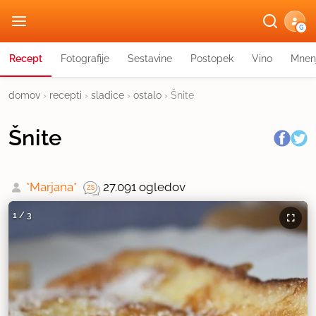
G
Recept
Fotografije
Sestavine
Postopek
Vino
Mnen
domov
›
recepti
›
sladice
›
ostalo
›
Šnite
Šnite
*Marjana*
27.091 ogledov
1
/
3