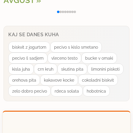
AVGUST
Polnjena paprika na klasičen način
Osv
Katarina Prva
član od 2011
153 sporočil
4.1.2014 ob 20:45
KAJ SE DANES KUHA
Pri nas je bila to tudi taboljša večerja 30 let nazaj.
biskvit z jogurtom
pecivo s kislo smetano
Šnite kruha, pomočene v mleko in stepno jajce,
pecivo š sadjem
vleceno testo
bucke v omaki
ocvrte na olju in potresene s cukrom. Pa čaj zraven.
kisla juha
crn kruh
skutina pita
limonini piskoti
Takrat mnjammmmm!
orehova pita
kakavove kocke
cokoladni biskvit
uporabno
zelo dobro pecivo
rdeca solata
hobotnica
testeninca
član od 2013
751 sporočil
7.1.2014 ob 10:53
Mi pa sloh ne poznamo variante z sladkorem,