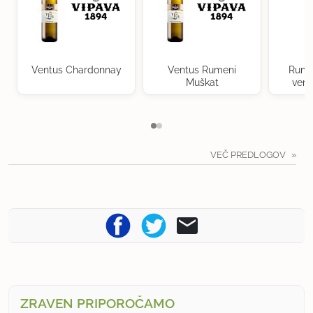
Ventus Chardonnay
Ventus Rumeni
Rume
Muškat
verd
VEČ PREDLOGOV
ZRAVEN PRIPOROČAMO