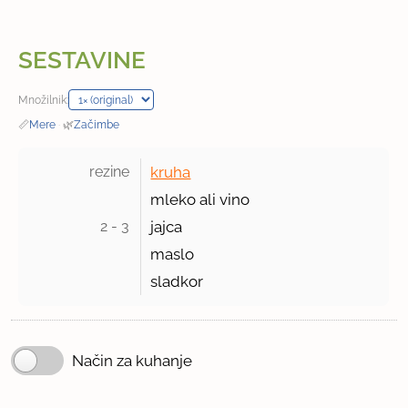
SESTAVINE
Množilnik:
📏
Mere
·
🌿
Začimbe
rezine 
kruha
mleko ali vino
2 - 3 
jajca
maslo
sladkor
Način za kuhanje