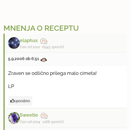
MNENJA O RECEPTU
elaphus
član od 2002
6945 sporočil
5.9.2006 ob 6:51
Zraven se odlično prilega malo cimeta!
LP
uporabno
Sweetie
član od 2004
1268 sporočil