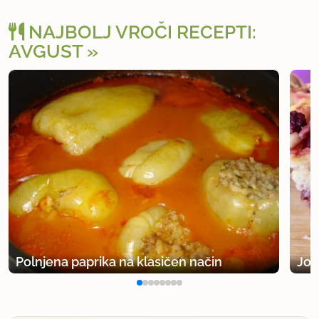
NAJBOLJ VROČI RECEPTI:
AVGUST
Polnjena paprika na klasičen način
Jog