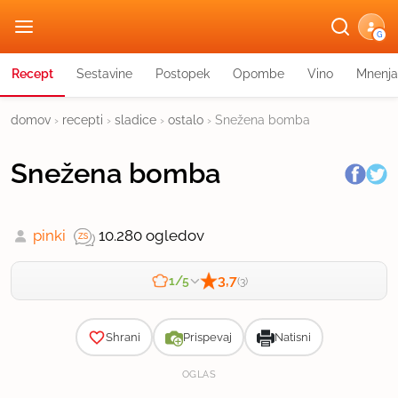
G
Recept
Sestavine
Postopek
Opombe
Vino
Mnenja
domov
›
recepti
›
sladice
›
ostalo
›
Snežena bomba
Snežena bomba
pinki
10.280 ogledov
3,7
1/5
(3)
Zahtevnost
Shrani
Prispevaj
Natisni
OGLAS