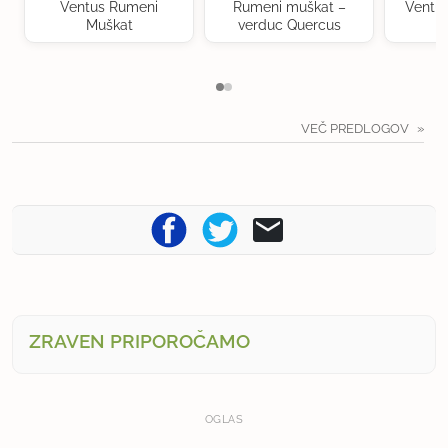
Ventus Rumeni
Rumeni muškat –
Ventu
Muškat
verduc Quercus
VEČ PREDLOGOV
ZRAVEN PRIPOROČAMO
OGLAS