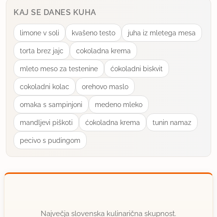
KAJ SE DANES KUHA
limone v soli
kvašeno testo
juha iz mletega mesa
torta brez jajc
cokoladna krema
mleto meso za testenine
ćokoladni biskvit
cokoladni kolac
orehovo maslo
omaka s sampinjoni
medeno mleko
mandljevi piškoti
ćokoladna krema
tunin namaz
pecivo s pudingom
Največja slovenska kulinarična skupnost.