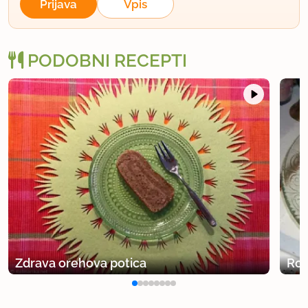
Prijava
Vpis
PODOBNI RECEPTI
Zdrava orehova potica
Ro