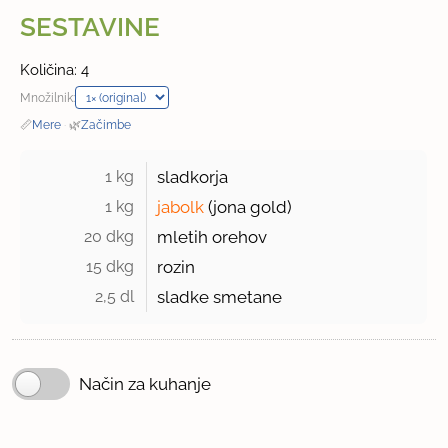
SESTAVINE
Količina: 4
Množilnik:
📏
Mere
·
🌿
Začimbe
1 kg 
sladkorja
1 kg 
jabolk
(jona gold)
20 dkg 
mletih orehov
15 dkg 
rozin
2,5 dl 
sladke smetane
Način za kuhanje