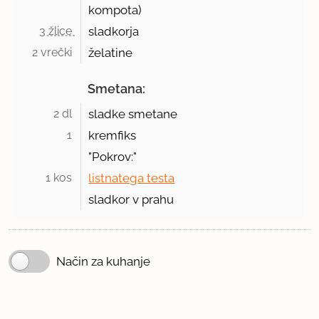
kompota)
3 žlice 
sladkorja
2 vrečki 
želatine
Smetana:
2 dl 
sladke smetane
1 
kremfiks
"Pokrov:"
1 kos 
listnatega testa
sladkor v prahu
Način za kuhanje