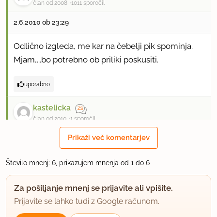
član od 2008
1011 sporočil
2.6.2010 ob 23:29
Odlično izgleda, me kar na čebelji pik spominja.
Mjam,...bo potrebno ob priliki poskusiti.
uporabno
kastelicka
član od 2010
1 sporočil
Prikaži več komentarjev
3.6.2010 ob 19:12
že samo na sliki dobro izgleda,treba bo poskusiti
Število mnenj: 6, prikazujem mnenja od 1 do 6
uporabno
Za pošiljanje mnenj se prijavite ali vpišite.
Prijavite se lahko tudi z Google računom.
bannanna