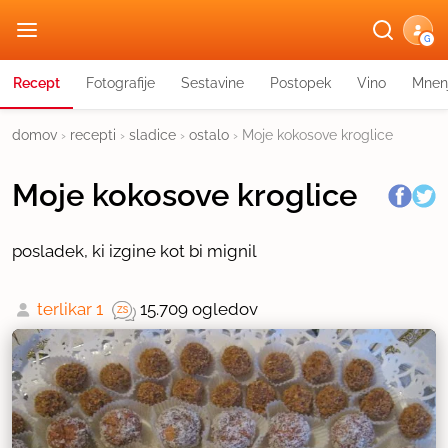
G
Recept
Fotografije
Sestavine
Postopek
Vino
Mnen
domov
›
recepti
›
sladice
›
ostalo
›
Moje kokosove kroglice
Moje kokosove kroglice
posladek, ki izgine kot bi mignil
terlikar 1
15.709 ogledov