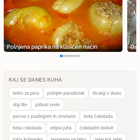
Polnjena paprika na klasičen način
Osv
KAJ SE DANES KUHA
tešto za pico
polnjen paradiznik
štruklji s skuto
ribji file
piškoti orehi
pecivo s pudingom in smetano
bela ćokolada
bela cokolada
zeljna juha
ćokoladni biskvit
torta kulinarika
testenine na hitro
zelje kot zelje