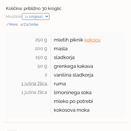
Količina: približno 30 kroglic
Množilnik:
📏
Mere
·
🌿
Začimbe
250 g 
mletih piknik
keksov
200 g 
masla
150 g 
sladkorja
50 g 
grenkega kakava
2 
vanilina sladkorja
1 jušna žlica 
ruma
1 jušna žlica 
limoninega soka
mleko po potrebi
kokosova moka