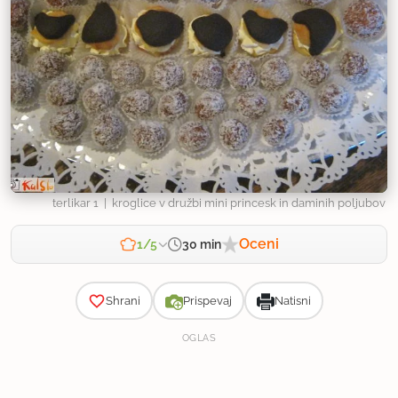
terlikar 1
| kroglice v družbi mini princesk in daminih poljubov
Oceni
30 min
1/5
Zahtevnost
Shrani
Prispevaj
Natisni
OGLAS