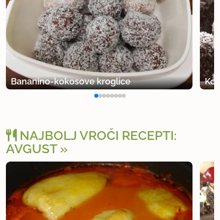
Bananino-kokosove kroglice
Kok
NAJBOLJ VROČI RECEPTI:
AVGUST