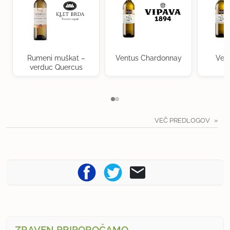
Rumeni muškat –
Ventus Chardonnay
Ven
verduc Quercus
VEČ PREDLOGOV
ZRAVEN PRIPOROČAMO