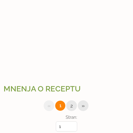
MNENJA O RECEPTU
«
»
1
2
Stran: