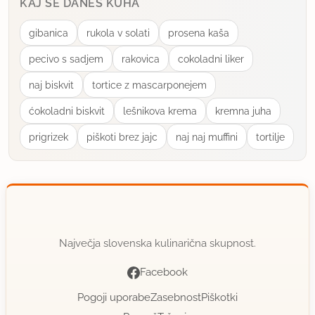
KAJ SE DANES KUHA
Zdrob sem skuhala po navodilih na embalaži - na
1/4 l mleka damo 2-3 žlice zdroba.
gibanica
rukola v solati
prosena kaša
pecivo s sadjem
rakovica
cokoladni liker
Uporabila sem 1 l mleka in sem vanj zakuhala 8 žlic
zdroba.
naj biskvit
tortice z mascarponejem
ćokoladni biskvit
lešnikova krema
kremna juha
uporabno
prigrizek
piškoti brez jajc
naj naj muffini
tortilje
čoko
član od 2007
867 sporočil
19.11.2007 ob 10:09
Z zdrobom ni tako okusno, pride preveč pocasto, s
Največja slovenska kulinarična skupnost.
kuskusom pa ravno prav...
Facebook
uporabno
Pogoji uporabe
Zasebnost
Piškotki