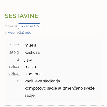
SESTAVINE
Množilnik:
📏
Mere
·
🌿
Začimbe
1 liter 
mleka
250 g 
kuskusa
2 
jajci
1 žlica 
masla
3 žlice 
sladkorja
2 
vanilijeva sladkorja
kompotovo sadje ali zmehčano sveže
sadje