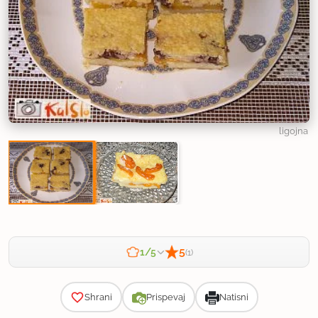
ligojna
5
1/5
(1)
Zahtevnost
Shrani
Prispevaj
Natisni