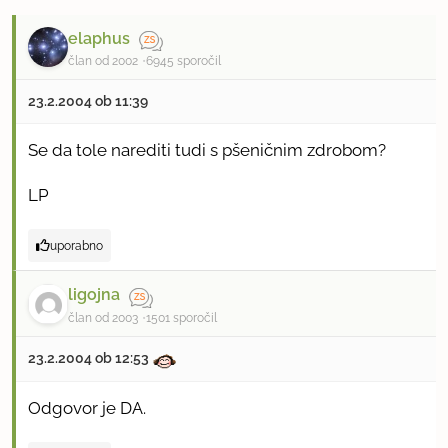
elaphus
član od 2002
6945 sporočil
23.2.2004 ob 11:39
Se da tole narediti tudi s pšeničnim zdrobom?
LP
uporabno
ligojna
član od 2003
1501 sporočil
23.2.2004 ob 12:53
Odgovor je DA.