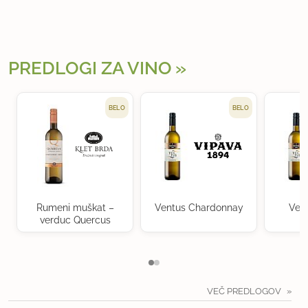
PREDLOGI ZA VINO
BELO
BELO
Rumeni muškat –
Ventus Chardonnay
Ven
verduc Quercus
VEČ PREDLOGOV