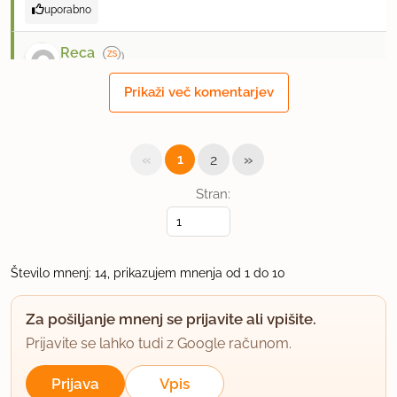
uporabno
Reca
član od 2004
3814 sporočil
Prikaži več komentarjev
17.4.2004 ob 16:00
Pa mislim da tudi iz različnih kaš.
«
»
1
2
lp
Stran:
uporabno
Število mnenj: 14, prikazujem mnenja od 1 do 10
ligojna
član od 2003
1501 sporočil
Za pošiljanje mnenj se prijavite ali vpišite.
17.4.2004 ob 17:36
Prijavite se lahko tudi z Google računom.
Imaš prav.
Prijava
Vpis