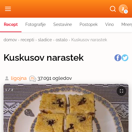
G
Recept
Fotografije
Sestavine
Postopek
Vino
Mnen
domov
›
recepti
›
sladice
›
ostalo
›
Kuskusov narastek
Kuskusov narastek
ligojna
37.091 ogledov
1
/
2