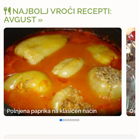
NAJBOLJ VROČI RECEPTI:
AVGUST
Polnjena paprika na klasičen način
Osv