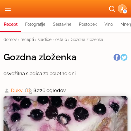
G
Recept
Fotografije
Sestavine
Postopek
Vino
Mnen
domov
›
recepti
›
sladice
›
ostalo
›
Gozdna zloženka
Gozdna zloženka
osvežilna sladica za poletne dni
Duky
8.226 ogledov