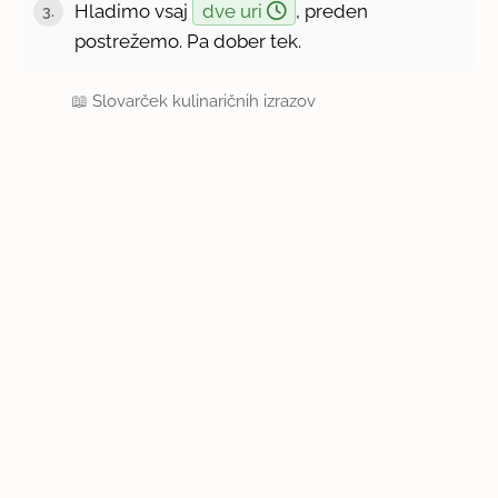
Hladimo vsaj
dve uri
, preden
3.
postrežemo. Pa dober tek.
📖
Slovarček kulinaričnih izrazov