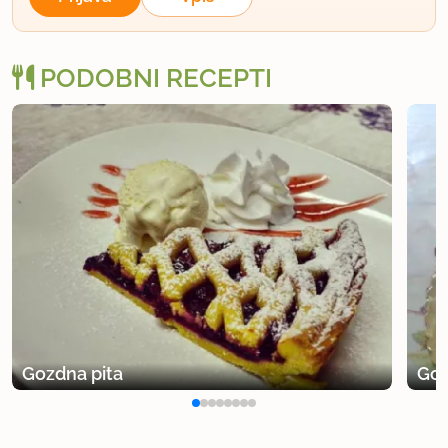
PODOBNI RECEPTI
Gozdna pita
Goz