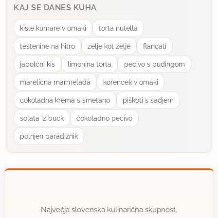
KAJ SE DANES KUHA
kisle kumare v omaki
torta nutella
testenine na hitro
zelje kot zelje
flancati
jabolćni kis
limonina torta
pecivo s pudingom
marelicna marmelada
korencek v omaki
cokoladna krema s smetano
piškoti s sadjem
solata iz buck
ćokoladno pecivo
polnjen paradiznik
Največja slovenska kulinarična skupnost.