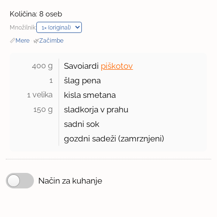
Količina: 8 oseb
Množilnik:
📏
Mere
·
🌿
Začimbe
400 g 
Savoiardi
piškotov
1 
šlag pena
1 velika 
kisla smetana
150 g 
sladkorja v prahu
sadni sok
gozdni sadeži (zamrznjeni)
Način za kuhanje