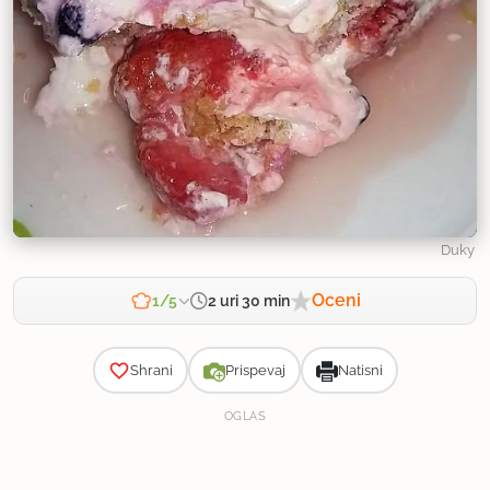
Duky
Oceni
2 uri 30 min
1/5
Zahtevnost
Shrani
Prispevaj
Natisni
OGLAS