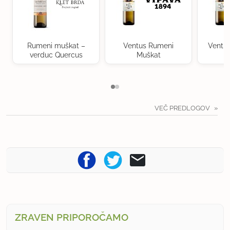
Rumeni muškat –
Ventus Rumeni
Ventu
verduc Quercus
Muškat
VEČ PREDLOGOV
ZRAVEN PRIPOROČAMO