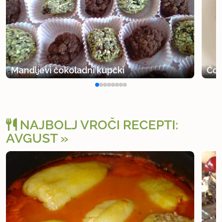
Mandljevi čokoladni kupčki
Čok
NAJBOLJ VROČI RECEPTI:
AVGUST