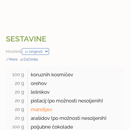
SESTAVINE
Množilnik:
📏
Mere
·
🌿
Začimbe
100 g 
koruznih kosmičev
20 g 
orehov
20 g 
lešnikov
20 g 
pistacij (po možnosti nesoljenih)
20 g 
mandljev
20 g 
arašidov (po možnosti nesoljenih)
100 g 
poljubne čokolade