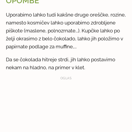
OPOMBE
Uporabimo lahko tudi kakšne druge oreščke, rozine,
namesto kosmičev lahko uporabimo zdrobljene
piškote (maslene, polnozrnate...). Kupčke lahko po
želji okrasimo z belo čokolado, lahko jih položimo v
papirnate podlage za muffine,...
Da se čokolada hitreje strdi, jih lahko postavimo
nekam na hladno, na primer v klet.
OGLAS