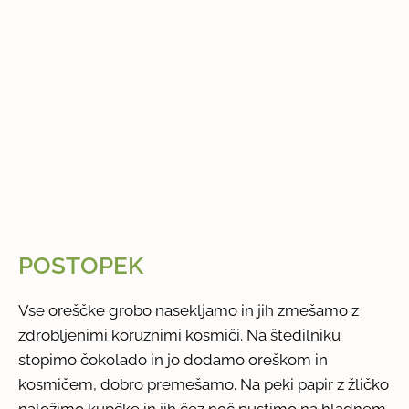
POSTOPEK
Vse oreščke grobo nasekljamo in jih zmešamo z
zdrobljenimi koruznimi kosmiči. Na štedilniku
stopimo čokolado in jo dodamo oreškom in
kosmičem, dobro premešamo. Na peki papir z žličko
naložimo kupčke in jih čez noč pustimo na hladnem