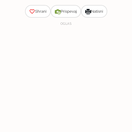
Shrani
Prispevaj
Natisni
OGLAS