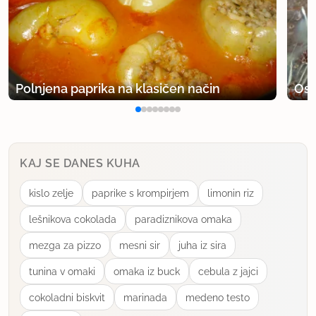
Polnjena paprika na klasičen način
Osv
KAJ SE DANES KUHA
kislo zelje
paprike s krompirjem
limonin riz
lešnikova cokolada
paradiznikova omaka
mezga za pizzo
mesni sir
juha iz sira
tunina v omaki
omaka iz buck
cebula z jajci
cokoladni biskvit
marinada
medeno testo