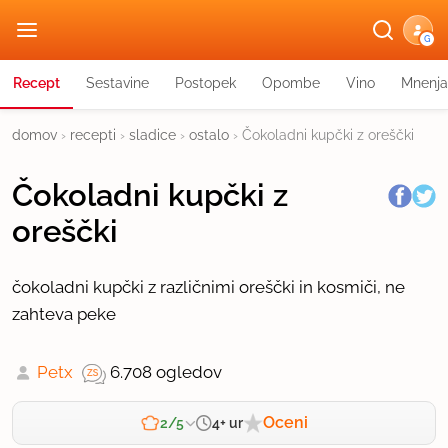
G
Recept
Sestavine
Postopek
Opombe
Vino
Mnenja
domov
›
recepti
›
sladice
›
ostalo
›
Čokoladni kupčki z oreščki
Čokoladni kupčki z
oreščki
čokoladni kupčki z različnimi oreščki in kosmiči, ne
zahteva peke
Petx
6.708 ogledov
Oceni
4+ ur
2/5
Zahtevnost