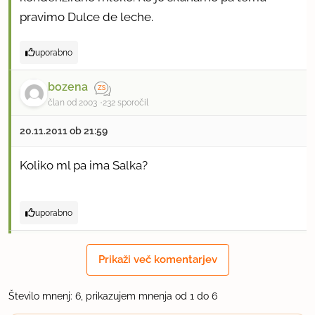
pravimo Dulce de leche.
uporabno
bozena
član od 2003
232 sporočil
20.11.2011 ob 21:59
Koliko ml pa ima Salka?
uporabno
pera:)
Prikaži več komentarjev
član od 2009
90 sporočil
21.11.2011 ob 10:11
Število mnenj: 6, prikazujem mnenja od 1 do 6