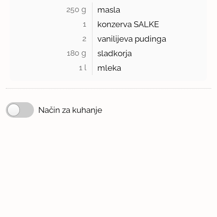
250 g 
masla
1 
konzerva SALKE
2 
vanilijeva pudinga
180 g 
sladkorja
1 l 
mleka
Način za kuhanje