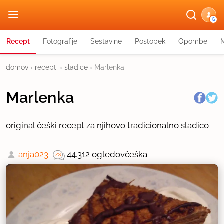
G
Recept
Fotografije
Sestavine
Postopek
Opombe
domov
›
recepti
›
sladice
›
Marlenka
Marlenka
original češki recept za njihovo tradicionalno sladico
anja023
44.312 ogledov
češka