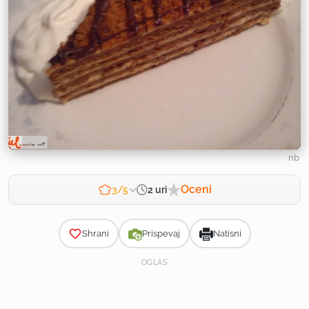
nb
Oceni
2 uri
3/5
Zahtevnost
Shrani
Prispevaj
Natisni
OGLAS