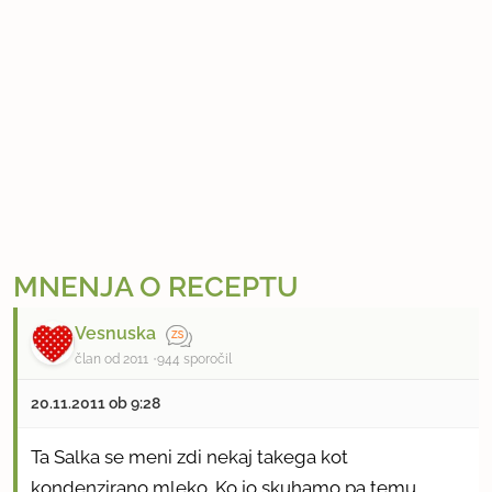
MNENJA O RECEPTU
Vesnuska
član od 2011
944 sporočil
20.11.2011 ob 9:28
Ta Salka se meni zdi nekaj takega kot
kondenzirano mleko. Ko jo skuhamo pa temu