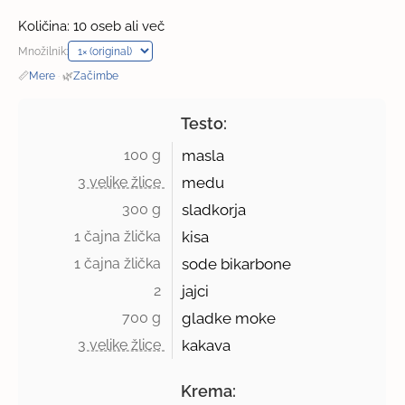
Količina: 10 oseb ali več
Množilnik:
📏
Mere
·
🌿
Začimbe
Testo:
100 g 
masla
3 velike žlice 
medu
300 g 
sladkorja
1 čajna žlička 
kisa
1 čajna žlička 
sode bikarbone
2 
jajci
700 g 
gladke moke
3 velike žlice 
kakava
Krema: