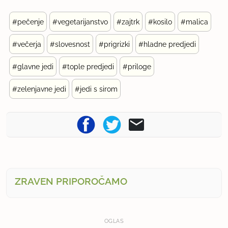
#pečenje
#vegetarijanstvo
#zajtrk
#kosilo
#malica
#večerja
#slovesnost
#prigrizki
#hladne predjedi
#glavne jedi
#tople predjedi
#priloge
#zelenjavne jedi
#jedi s sirom
ZRAVEN PRIPOROČAMO
OGLAS