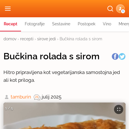
G
Recept
Fotografije
Sestavine
Postopek
Vino
Mnen
domov
›
recepti
›
sirove jedi
›
Bučkina rolada s sirom
Bučkina rolada s sirom
Hitro pripravljena kot vegetarijanska samostojna jed
ali kot priloga.
tamburin
julij 2025
1
/
5