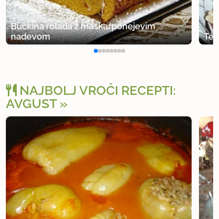
Bučkina rolada z maskarponejevim
nadevom
Tes
NAJBOLJ VROČI RECEPTI:
AVGUST