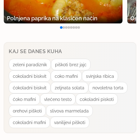
Polnjena paprika na klasičen način
Osv
KAJ SE DANES KUHA
zeleni paradiznik
piškoti brez jajc
cokoladni biskvit
coko mafini
svinjska ribica
ćokoladni biskvit
zeljnata solata
novoletna torta
ćoko mafini
vlećeno testo
cokoladni piskoti
orehovi piškoti
slivova marmelada
cokoladni mafini
vanilijevi piškoti