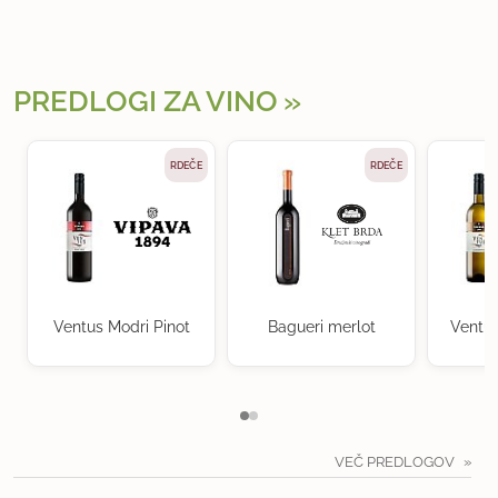
PREDLOGI ZA VINO
RDEČE
RDEČE
Ventus Modri Pinot
Bagueri merlot
Ventu
VEČ PREDLOGOV