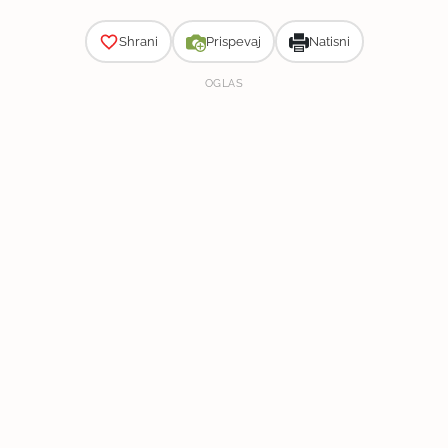
Shrani
Prispevaj
Natisni
OGLAS