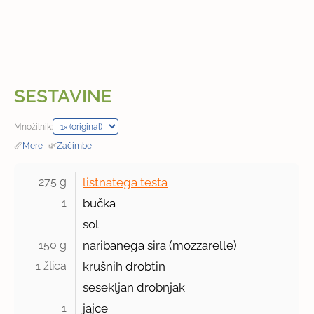
SESTAVINE
Množilnik:
📏
Mere
·
🌿
Začimbe
275 g 
listnatega testa
1 
bučka
sol
150 g 
naribanega sira (mozzarelle)
1 žlica 
krušnih drobtin
sesekljan drobnjak
1 
jajce