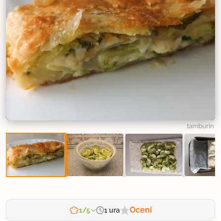
tamburin
Oceni
1 ura
1/5
Zahtevnost