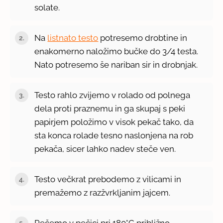
solate.
Na
listnato testo
potresemo drobtine in
enakomerno naložimo bučke do 3/4 testa.
Nato potresemo še nariban sir in drobnjak.
Testo rahlo zvijemo v rolado od polnega
dela proti praznemu in ga skupaj s peki
papirjem položimo v visok pekač tako, da
sta konca rolade tesno naslonjena na rob
pekača, sicer lahko nadev steče ven.
Testo večkrat prebodemo z vilicami in
premažemo z razžvrkljanim jajcem.
Pečemo v pečici pri 180°C približno