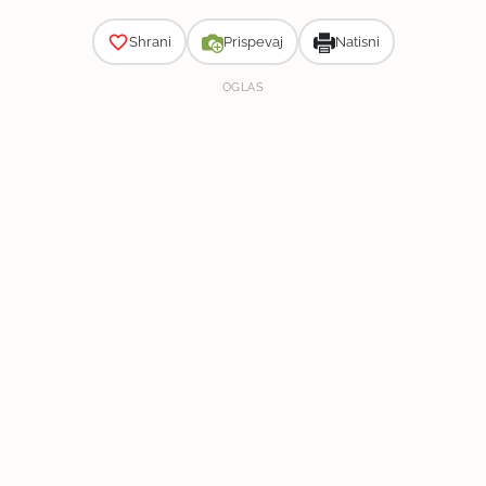
Shrani
Prispevaj
Natisni
OGLAS