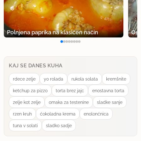
Polnjena paprika na klasičen način
Osv
KAJ SE DANES KUHA
rdece zelje
yo rolada
rukola solata
kremšnite
ketchup za pizzo
torta brez jajc
enostavna torta
zelje kot zelje
omaka za testenine
sladke sanje
rzen kruh
ćokoladna krema
enolonćnica
tuna v solati
sladko sadje