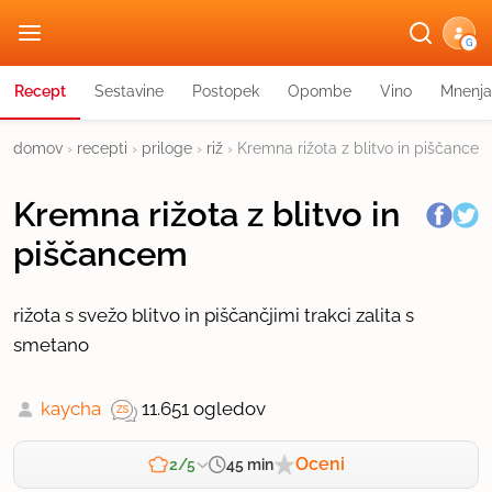
G
Recept
Sestavine
Postopek
Opombe
Vino
Mnenja
domov
›
recepti
›
priloge
›
riž
›
Kremna rižota z blitvo in piščance
Kremna rižota z blitvo in
piščancem
rižota s svežo blitvo in piščančjimi trakci zalita s
smetano
kaycha
11.651 ogledov
Oceni
45 min
2/5
Zahtevnost