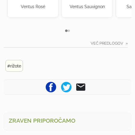
Ventus Rosé
Ventus Sauvignon
Sau
VEČ PREDLOGOV
#rižote
ZRAVEN PRIPOROČAMO