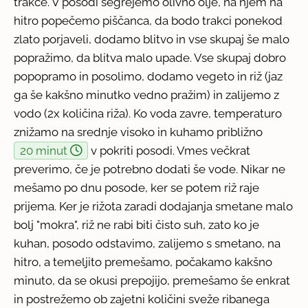
trakce. V posodi segrejemo olivno olje, na njem na
hitro popečemo piščanca, da bodo trakci ponekod
zlato porjaveli, dodamo blitvo in vse skupaj še malo
popražimo, da blitva malo upade. Vse skupaj dobro
popopramo in posolimo, dodamo vegeto in riž (jaz
ga še kakšno minutko vedno pražim) in zalijemo z
vodo (2x količina riža). Ko voda zavre, temperaturo
znižamo na srednje visoko in kuhamo približno
20 minut
v pokriti posodi. Vmes večkrat
preverimo, če je potrebno dodati še vode. Nikar ne
mešamo po dnu posode, ker se potem riž raje
prijema. Ker je rižota zaradi dodajanja smetane malo
bolj "mokra", riž ne rabi biti čisto suh, zato ko je
kuhan, posodo odstavimo, zalijemo s smetano, na
hitro, a temeljito premešamo, počakamo kakšno
minuto, da se okusi prepojijo, premešamo še enkrat
in postrežemo ob zajetni količini sveže ribanega