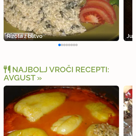
Rižota z blitvo
Juh
NAJBOLJ VROČI RECEPTI:
AVGUST