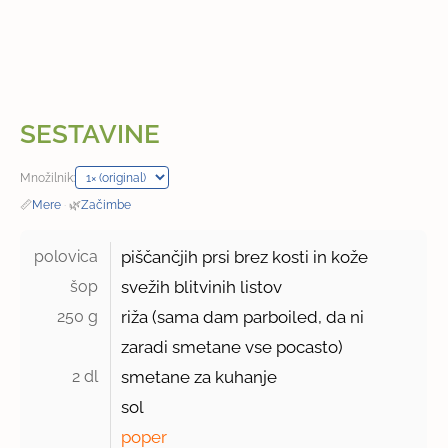
SESTAVINE
Množilnik:
📏
Mere
·
🌿
Začimbe
polovica 
piščančjih prsi brez kosti in kože
šop 
svežih blitvinih listov
250 g 
riža (sama dam parboiled, da ni
zaradi smetane vse pocasto)
2 dl 
smetane za kuhanje
sol
poper