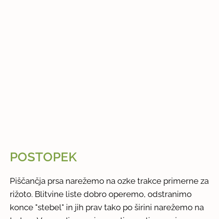
POSTOPEK
Piščančja prsa narežemo na ozke trakce primerne za
rižoto. Blitvine liste dobro operemo, odstranimo
konce "stebel" in jih prav tako po širini narežemo na