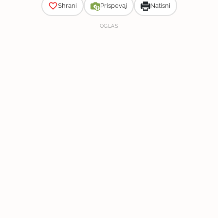
Shrani
Prispevaj
Natisni
OGLAS