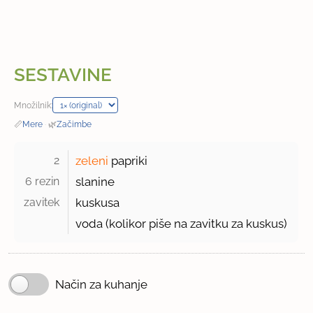
SESTAVINE
Množilnik:
📏
Mere
·
🌿
Začimbe
2 
zeleni
papriki
6 rezin 
slanine
zavitek 
kuskusa
voda (kolikor piše na zavitku za kuskus)
Način za kuhanje