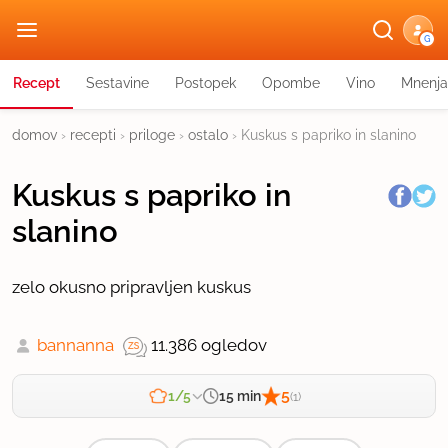
G
Recept
Sestavine
Postopek
Opombe
Vino
Mnenja
domov
›
recepti
›
priloge
›
ostalo
›
Kuskus s papriko in slanino
Kuskus s papriko in
slanino
zelo okusno pripravljen kuskus
bannanna
11.386 ogledov
5
15 min
1/5
(1)
Zahtevnost