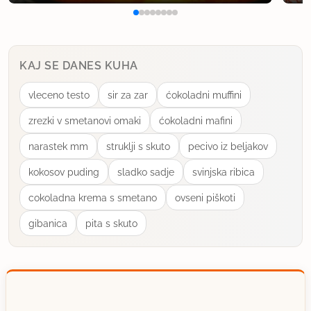
KAJ SE DANES KUHA
vleceno testo
sir za zar
ćokoladni muffini
zrezki v smetanovi omaki
ćokoladni mafini
narastek mm
struklji s skuto
pecivo iz beljakov
kokosov puding
sladko sadje
svinjska ribica
cokoladna krema s smetano
ovseni piškoti
gibanica
pita s skuto