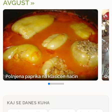
AVGUST
Polnjena paprika na klasičen način
Osv
KAJ SE DANES KUHA