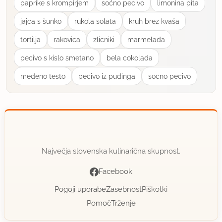
paprike s krompirjem
soćno pecivo
limonina pita
jajca s šunko
rukola solata
kruh brez kvaša
tortilja
rakovica
zlicniki
marmelada
pecivo s kislo smetano
bela cokolada
medeno testo
pecivo iz pudinga
socno pecivo
Največja slovenska kulinarična skupnost.
Facebook
Pogoji uporabe
Zasebnost
Piškotki
Pomoč
Trženje