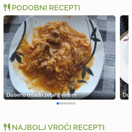
PODOBNI RECEPTI
Dušeno mlado zelje z vinom
Duš
NAJBOLJ VROČI RECEPTI: