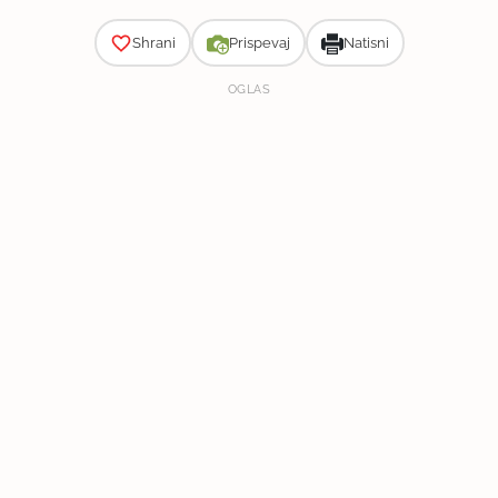
Shrani
Prispevaj
Natisni
OGLAS