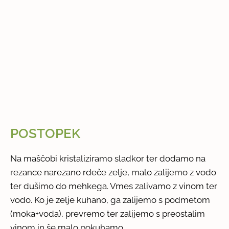
POSTOPEK
Na maščobi kristaliziramo sladkor ter dodamo na
rezance narezano rdeče zelje, malo zalijemo z vodo
ter dušimo do mehkega. Vmes zalivamo z vinom ter
vodo. Ko je zelje kuhano, ga zalijemo s podmetom
(moka+voda), prevremo ter zalijemo s preostalim
vinom in še malo pokuhamo.