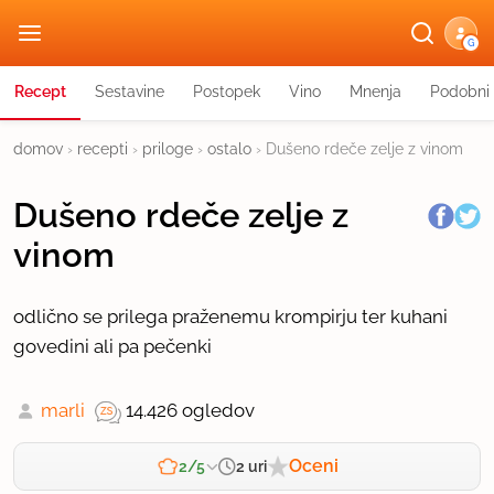
G
Recept
Sestavine
Postopek
Vino
Mnenja
Podobni 
domov
›
recepti
›
priloge
›
ostalo
›
Dušeno rdeče zelje z vinom
Dušeno rdeče zelje z
vinom
odlično se prilega praženemu krompirju ter kuhani
govedini ali pa pečenki
marli
14.426 ogledov
Oceni
2 uri
2/5
Zahtevnost