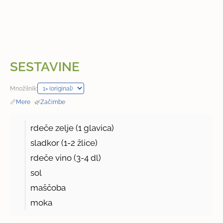
SESTAVINE
Množilnik:
📏
Mere
·
🌿
Začimbe
rdeče zelje (
1
glavica)
sladkor (
1-2 žlice
)
rdeče vino (
3-4 dl
)
sol
maščoba
moka