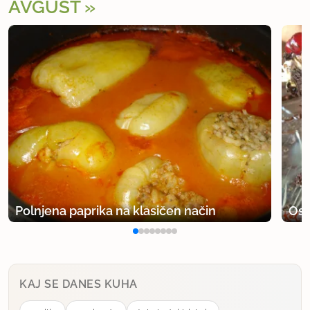
AVGUST
Polnjena paprika na klasičen način
Osv
KAJ SE DANES KUHA