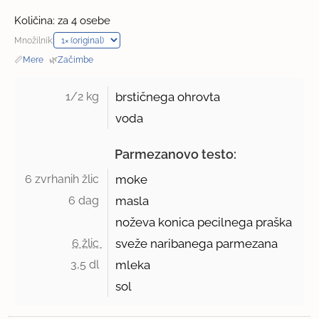
Količina: za 4 osebe
Množilnik:
📏
Mere
·
🌿
Začimbe
1/2 kg 
brstičnega ohrovta
voda
Parmezanovo testo:
6 zvrhanih žlic 
moke
6 dag 
masla
noževa konica pecilnega praška
6 žlic 
sveže naribanega parmezana
3,5 dl 
mleka
sol