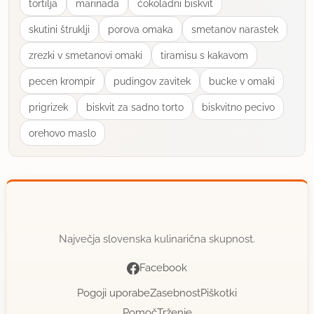
tortilja
marinada
ćokoladni biskvit
skutini štruklji
porova omaka
smetanov narastek
zrezki v smetanovi omaki
tiramisu s kakavom
pecen krompir
pudingov zavitek
bucke v omaki
prigrizek
biskvit za sadno torto
biskvitno pecivo
orehovo maslo
Največja slovenska kulinarična skupnost.
Facebook
Pogoji uporabe
Zasebnost
Piškotki
Pomoč
Trženje