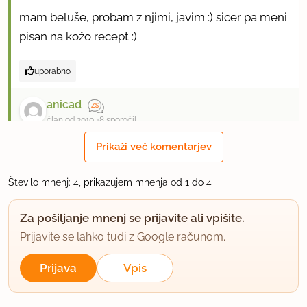
mam beluše, probam z njimi, javim :) sicer pa meni
pisan na kožo recept :)
uporabno
anicad
član od 2010
8 sporočil
Prikaži več komentarjev
14.2.2012 ob 19:19
Malo brskam,dobra barvna zamisel,bomo
Število mnenj: 4, prikazujem mnenja od 1 do 4
poskusili.Le tako naprej
Za pošiljanje mnenj se prijavite ali vpišite.
uporabno
Prijavite se lahko tudi z Google računom.
Prijava
Vpis
MaskaA
član od 2013
61 sporočil