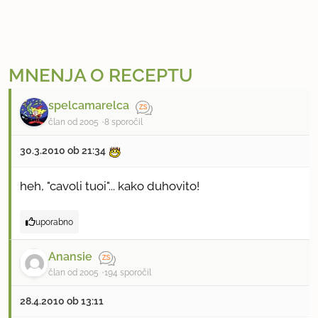
MNENJA O RECEPTU
spelcamarelca
član od 2005
8 sporočil
30.3.2010 ob 21:34
heh, "cavoli tuoi"... kako duhovito!
uporabno
Anansie
član od 2005
194 sporočil
28.4.2010 ob 13:11