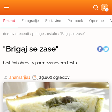
G
Recept
Fotografije
Sestavine
Postopek
Opombe
domov
›
recepti
›
priloge
›
ostalo
›
"Brigaj se zase"
"Brigaj se zase"
brstični ohrovt v parmezanovem testu
anamarija1
29.862 ogledov