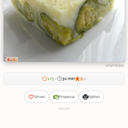
anamarija1
5
30 min
1/5
(2)
Zahtevnost
Shrani
Prispevaj
Natisni
OGLAS