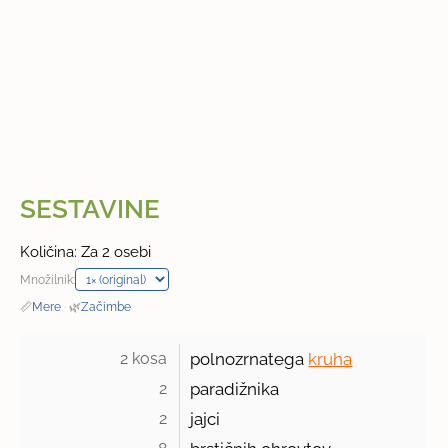
SESTAVINE
Količina: Za 2 osebi
Množilnik:
📏
Mere
·
🌿
Začimbe
2 kosa 
polnozrnatega
kruha
2 
paradižnika
2 
jajci