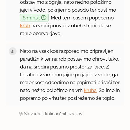
odstavimo z ognja, nato nežno položimo
jajci v vodo, pokrijemo posodo ter pustimo
6 minut
. Med tem časom popečemo
kruh
na vroči ponvici z obeh strani, da se
rahlo obarva rjavo.
Nato na vsak kos razporedimo pripravljen
paradižnik ter na rob postavimo ohrovt tako,
da na sredini pustimo prostor za jajce. Z
lopatico vzamemo jajce po jajce iz vode, ga
malenkost odcedimo na papirnati brisači ter
nato nežno položimo na vrh
kruha
. Solimo in
popramo po vrhu ter postrežemo še toplo.
📖
Slovarček kulinaričnih izrazov