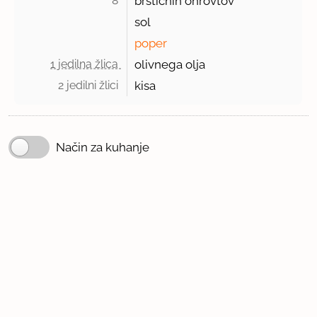
8 
brstičnih ohrovtov
sol
poper
1 jedilna žlica 
olivnega olja
2 jedilni žlici 
kisa
Način za kuhanje