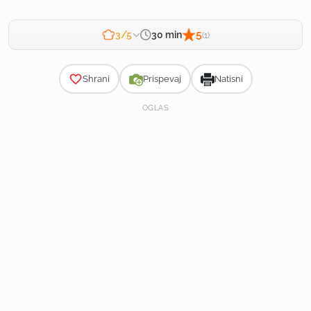
5
30 min
3/5
(1)
Zahtevnost
Shrani
Prispevaj
Natisni
OGLAS