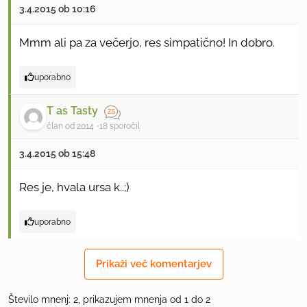
3.4.2015 ob 10:16
Mmm ali pa za večerjo, res simpatično! In dobro.
uporabno
T as Tasty
član od 2014
18 sporočil
3.4.2015 ob 15:48
Res je, hvala ursa k..;)
uporabno
Prikaži več komentarjev
Število mnenj: 2, prikazujem mnenja od 1 do 2