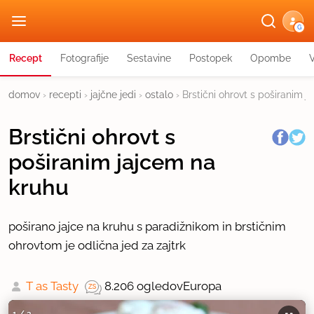
G
Recept
Fotografije
Sestavine
Postopek
Opombe
domov
›
recepti
›
jajčne jedi
›
ostalo
›
Brstični ohrovt s poširanim 
Brstični ohrovt s
poširanim jajcem na
kruhu
poširano jajce na kruhu s paradižnikom in brstičnim
ohrovtom je odlična jed za zajtrk
T as Tasty
8.206 ogledov
Europa