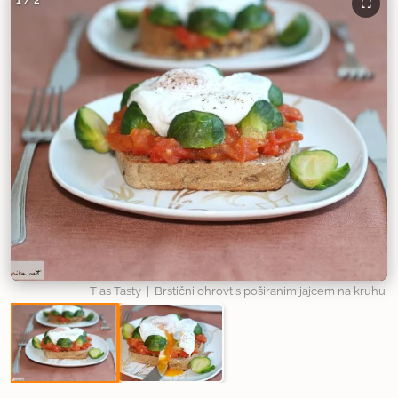
1
/
2
T as Tasty
| Brstični ohrovt s poširanim jajcem na kruhu