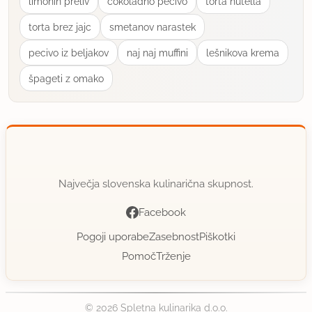
limonin preliv
ćokoladno pecivo
torta nutella
torta brez jajc
smetanov narastek
pecivo iz beljakov
naj naj muffini
lešnikova krema
špageti z omako
Največja slovenska kulinarična skupnost.
Facebook
Pogoji uporabe
Zasebnost
Piškotki
Pomoč
Trženje
© 2026 Spletna kulinarika d.o.o.