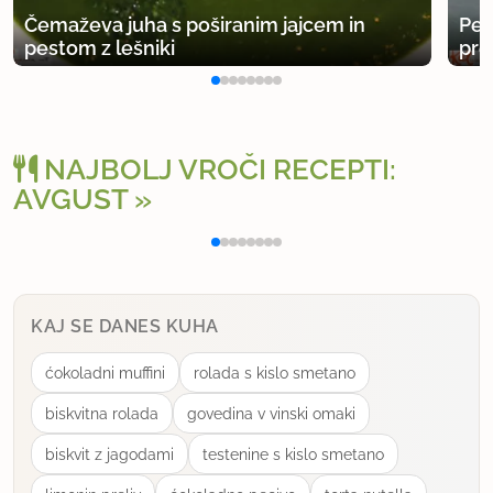
Čemaževa juha s poširanim jajcem in
Pet
pestom z lešniki
pre
NAJBOLJ VROČI RECEPTI:
AVGUST
Polnjena paprika na klasičen način
Osv
KAJ SE DANES KUHA
ćokoladni muffini
rolada s kislo smetano
biskvitna rolada
govedina v vinski omaki
biskvit z jagodami
testenine s kislo smetano