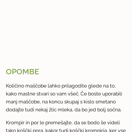
OPOMBE
Količino maščobe lahko prilagodite glede na to,
kako mastne stvari so vam všeč. Če boste uporabili
manj maščobe, na koncu skupaj s kislo smetano
dodajte tudi nekaj žlic mleka, da bo jed bolj sočna.
Krompir in por le premešajte, da se bodo še videli
tako koščki pora, kakor tudi koščki krompirja, ker vse