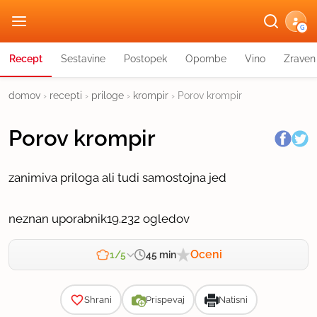
G
Recept
Sestavine
Postopek
Opombe
Vino
Zraven
domov
›
recepti
›
priloge
›
krompir
›
Porov krompir
Porov krompir
zanimiva priloga ali tudi samostojna jed
neznan uporabnik
19.232 ogledov
Oceni
45 min
1/5
Zahtevnost
Shrani
Prispevaj
Natisni