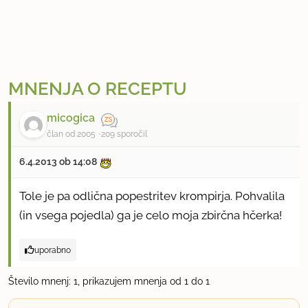
i
MNENJA O RECEPTU
micogica
član od 2005
209 sporočil
6.4.2013 ob 14:08
Tole je pa odlična popestritev krompirja. Pohvalila
(in vsega pojedla) ga je celo moja zbirčna hčerka!
uporabno
Število mnenj: 1, prikazujem mnenja od 1 do 1