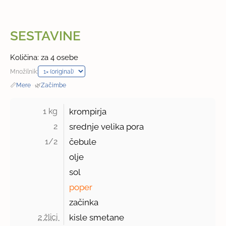
SESTAVINE
Količina: za 4 osebe
Množilnik:
📏
Mere
·
🌿
Začimbe
1 kg 
krompirja
2 
srednje velika pora
1/2 
čebule
olje
sol
poper
začinka
2 žlici 
kisle smetane