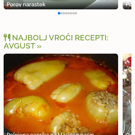
Porov narastek
Por
NAJBOLJ VROČI RECEPTI:
AVGUST
Polnjena paprika na klasičen način
Osv