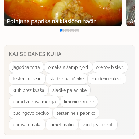
Polnjena paprika na klasičen način
Osv
KAJ SE DANES KUHA
jagodna torta
omaka s šampinjoni
orehov biskvit
testenine s siri
sladke palaćinke
medeno mleko
kruh brez kvaša
sladke palacinke
paradiznikova mezga
limonine kocke
pudingovo pecivo
testenine s papriko
porova omaka
cimet mafini
vanilijevi piskoti