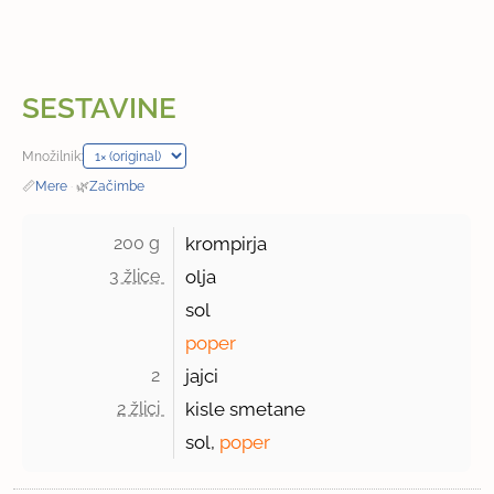
SESTAVINE
Množilnik:
📏
Mere
·
🌿
Začimbe
200 g 
krompirja
3 žlice 
olja
sol
poper
2 
jajci
2 žlici 
kisle smetane
sol,
poper