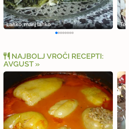
Lahko, manj lahko
Tes
NAJBOLJ VROČI RECEPTI:
AVGUST