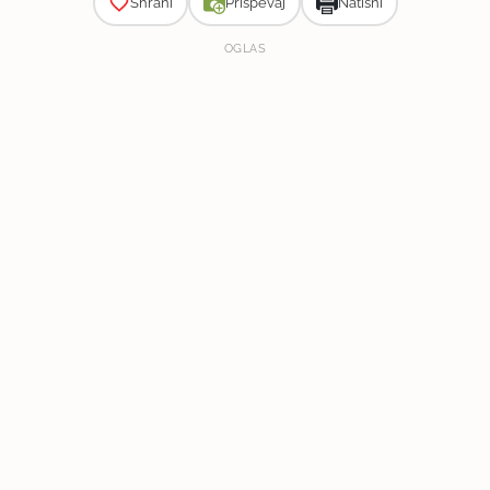
Shrani
Prispevaj
Natisni
OGLAS