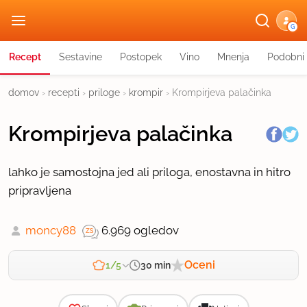
G
Recept
Sestavine
Postopek
Vino
Mnenja
Podobni 
domov
›
recepti
›
priloge
›
krompir
›
Krompirjeva palačinka
Krompirjeva palačinka
lahko je samostojna jed ali priloga, enostavna in hitro
pripravljena
moncy88
6.969 ogledov
Oceni
30 min
1/5
Zahtevnost