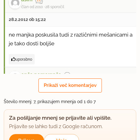
član od 2010
28 sporočil
28.2.2012 ob 15:22
ne manjka poskusila tudi z različnimi mešanicami a
je tako dosti boljše
uporabno
anča pomaranča
član od 2012
3 sporočil
Prikaži več komentarjev
24.7.2012 ob 9:31
Število mnenj: 7, prikazujem mnenja od 1 do 7
danes bi rada naredila te zavitke in me zanima ali
Za pošiljanje mnenj se prijavite ali vpišite.
je vredu, če jih dam po tem ko jih zavijem, v skrinjo
Prijavite se lahko tudi z Google računom.
zamrzniti?