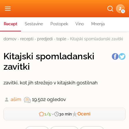
G
Recept
Sestavine
Postopek
Vino
Mnenja
domov
›
recepti
›
predjedi
›
tople
›
Kitajski spomladanski zavitki
Kitajski spomladanski
zavitki
zavitki, kot jih strežejo v kitajskih gostilnah
ašim
19.502 ogledov
Oceni
30 min
1/5
Zahtevnost