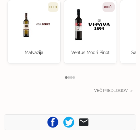
BELO
RDEČE
Malvazija
Ventus Modri Pinot
Sau
VEČ PREDLOGOV