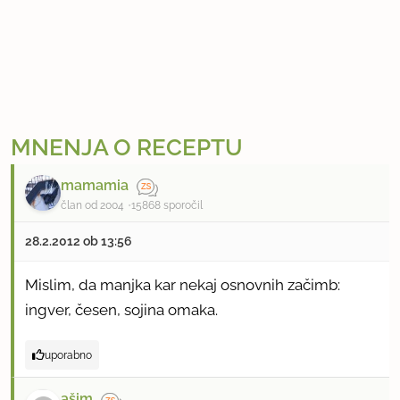
MNENJA O RECEPTU
mamamia
član od 2004
15868 sporočil
28.2.2012 ob 13:56
Mislim, da manjka kar nekaj osnovnih začimb:
ingver, česen, sojina omaka.
uporabno
ašim