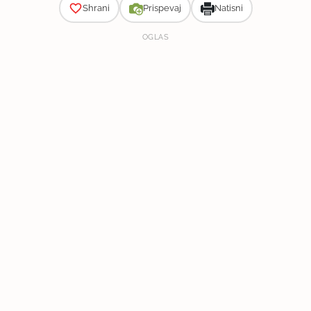
Shrani
Prispevaj
Natisni
OGLAS