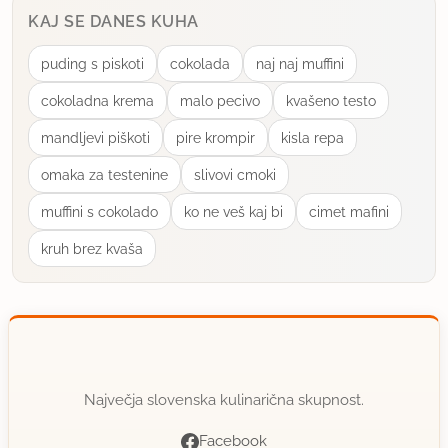
KAJ SE DANES KUHA
uporabno
puding s piskoti
cokolada
naj naj muffini
cokoladna krema
malo pecivo
kvašeno testo
mandljevi piškoti
pire krompir
kisla repa
omaka za testenine
slivovi cmoki
muffini s cokolado
ko ne veš kaj bi
cimet mafini
kruh brez kvaša
Največja slovenska kulinarična skupnost.
Facebook