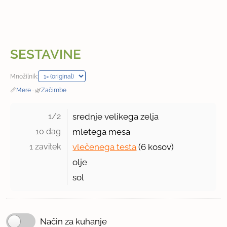
SESTAVINE
Množilnik:
📏
Mere
·
🌿
Začimbe
1/2 
srednje velikega zelja
10 dag 
mletega mesa
1 zavitek 
vlečenega testa
(
6 kosov
)
olje
sol
Način za kuhanje