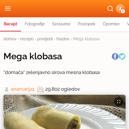
G
Recept
Fotografije
Sestavine
Postopek
Opombe
domov
›
recepti
›
predjedi
›
hladne
›
Mega klobasa
Mega klobasa
"domača" zelenjavno sirova mesna klobasa
anamarija1
29.802 ogledov
1
/
6