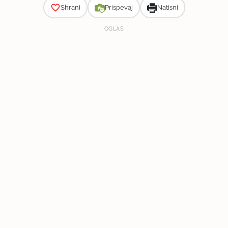
Shrani
Prispevaj
Natisni
OGLAS