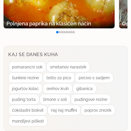
uporabno
Polnjena paprika na klasičen način
Osv
bannanna
član od 2006
5457 sporočil
9.8.2010 ob 23:07
KAJ SE DANES KUHA
ooo njamamaa
pomarancni sok
smetanov narastek
uporabno
šunkine rezine
tešto za pico
pecivo s sadjem
kobra 1
jogurtov kolac
orehov kruh
gibanica
član od 2006
1881 sporočil
puding torta
limone v soli
pudingove rezine
10.8.2010 ob 8:29
ćokoladni biskvit
naj naj muffini
poprov zrezek
Dve desetletji nazaj sem kos sira (cca 2cm)
mandljevi piškoti
mehčala v vreli vodi, ga na hitro odcedila in