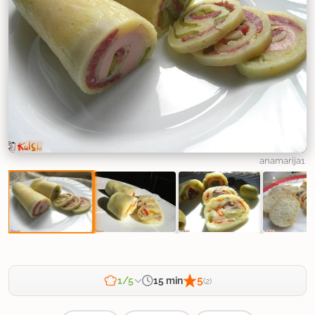
anamarija1
5
15 min
1/5
(2)
Zahtevnost