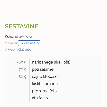
SESTAVINE
Količina: 25-30 cm
Množilnik:
📏
Mere
·
🌿
Začimbe
250 g 
naribanega sira (jošt)
70 g 
poli salame
50 g 
čajne klobase
5 
kislih kumaric
prozorna folija
alu folija