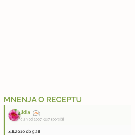
i
n
j
a
k
r
u
h
MNENJA O RECEPTU
lidia
član od 2007
267 sporočil
4.8.2010 ob 9:28