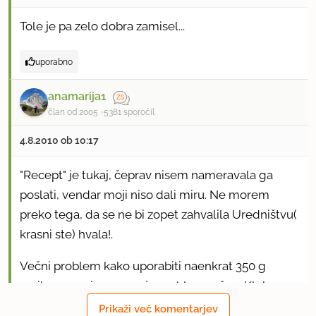
Tole je pa zelo dobra zamisel...
uporabno
anamarija1
član od 2005
5381 sporočil
4.8.2010 ob 10:17
"Recept" je tukaj, čeprav nisem nameravala ga
poslati, vendar moji niso dali miru. Ne morem
preko tega, da se ne bi zopet zahvalila Uredništvu(
krasni ste) hvala!.
Večni problem kako uporabiti naenkrat 350 g
naribanega sira, no, pa je problem rešen. Klobaso
lahko sestavite po vašem okusu oziroma nadevate
Prikaži več komentarjev