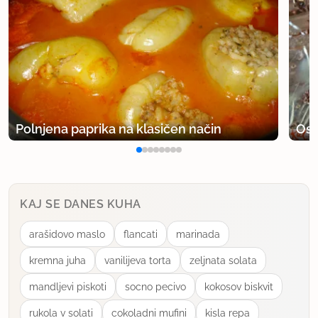
Polnjena paprika na klasičen način
Osv
KAJ SE DANES KUHA
arašidovo maslo
flancati
marinada
kremna juha
vanilijeva torta
zeljnata solata
mandljevi piskoti
socno pecivo
kokosov biskvit
rukola v solati
cokoladni mufini
kisla repa