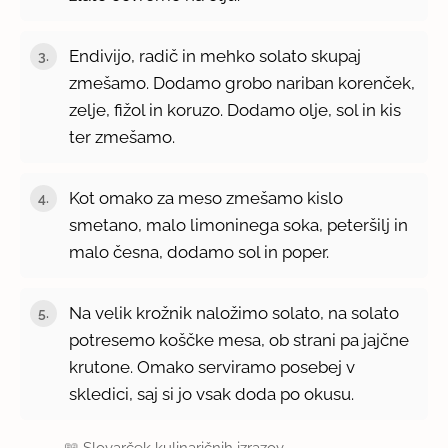
Endivijo, radič in mehko solato skupaj
zmešamo. Dodamo grobo nariban korenček,
zelje, fižol in koruzo. Dodamo olje, sol in kis
ter zmešamo.
Kot omako za meso zmešamo kislo
smetano, malo limoninega soka, peteršilj in
malo česna, dodamo sol in poper.
Na velik krožnik naložimo solato, na solato
potresemo koščke mesa, ob strani pa jajčne
krutone. Omako serviramo posebej v
skledici, saj si jo vsak doda po okusu.
📖
Slovarček kulinaričnih izrazov