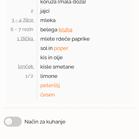
koruza (mala doza)
2 
jajci
3 - 4 žlice 
mleka
6 - 7 rezin 
belega
kruha
1 žlička 
mlete rdeče paprike
sol in
poper
kis in olje
lonček 
kisle smetane
1/2 
limone
peteršilj
česen
Način za kuhanje