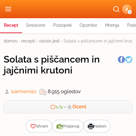
G
Recept
Sestavine
Postopek
Opombe
Mnenja
Podo
domov
›
recepti
›
ostale jedi
›
Solata s piščancem in jajčnimi kruton
Solata s piščancem in
jajčnimi krutoni
karmenslo
8.915 ogledov
Oceni
1/5
Zahtevnost
Shrani
Prispevaj
Natisni