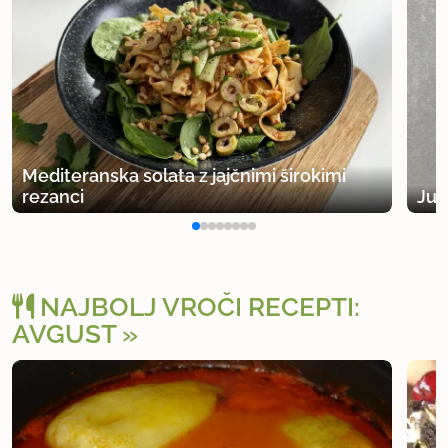
Mediteranska solata z jajčnimi širokimi
rezanci
Juš
NAJBOLJ VROČI RECEPTI:
AVGUST