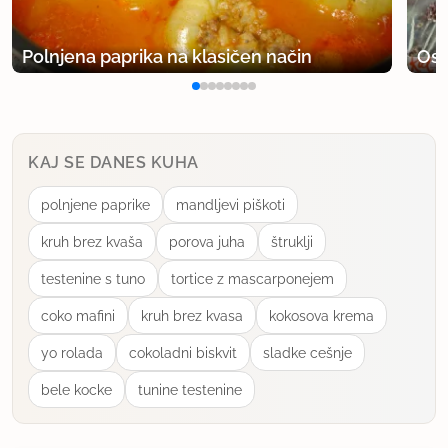
21.3.2013 ob 8:10
Polnjena paprika na klasičen način
Osv
Še malo sem se poigrala s svojim receptom, idejo
sem si sposodila od DBpeka
(
http://www.kulinarika.net/recepti/18282/sladice
KAJ SE DANES KUHA
/piskoti
).
polnjene paprike
mandljevi piškoti
namesto meda sem v maso dala dve mali
zmečkani dobro zreli banani. Ostalo sem naredila
kruh brez kvaša
porova juha
štruklji
po opisanem postopku, pekla 30 minut na 140
testenine s tuno
tortice z mascarponejem
stopinj in bila navdušena nad rezultatom.
coko mafini
kruh brez kvasa
kokosova krema
uporabno
yo rolada
cokoladni biskvit
sladke cešnje
bele kocke
tunine testenine