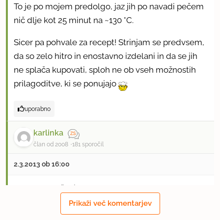
To je po mojem predolgo, jaz jih po navadi pečem
nič dlje kot 25 minut na ~130 °C.
Sicer pa pohvale za recept! Strinjam se predvsem,
da so zelo hitro in enostavno izdelani in da se jih
ne splača kupovati, sploh ne ob vseh možnostih
prilagoditve, ki se ponujajo
uporabno
karlinka
član od 2008
181 sporočil
2.3.2013 ob 16:00
Jaz bom mešanico prepekla brez medu, ker na
takšni temperaturi izgubi skoraj vse, kar je v njem
Prikaži več komentarjev
koristnega. Med bom dodala, ko bom kosmiče