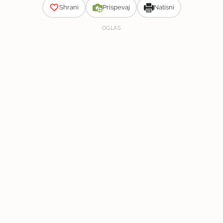
Shrani
Prispevaj
Natisni
OGLAS