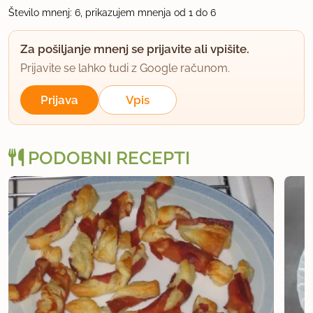
prelila z mlekom.
Število mnenj: 6, prikazujem mnenja od 1 do 6
Za pošiljanje mnenj se prijavite ali vpišite.
uporabno
Prijavite se lahko tudi z Google računom.
trac
Prijava
Vpis
član od 2010
568 sporočil
2.3.2013 ob 18:58
PODOBNI RECEPTI
Samo nekaj je potrebno, da ratajo Bistvo pa je v
tem, da si jih prilagodiš svojemu okusu.
uporabno
trac
član od 2010
568 sporočil
2.3.2013 ob 18:59