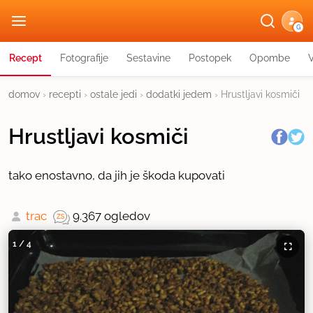
G
Recept
Fotografije
Sestavine
Postopek
Opombe
domov
›
recepti
›
ostale jedi
›
dodatki jedem
›
Hrustljavi kosmiči
Hrustljavi kosmiči
tako enostavno, da jih je škoda kupovati
trac
9.367 ogledov
1
/
4