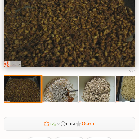
trac
Oceni
1 ura
1/5
Zahtevnost