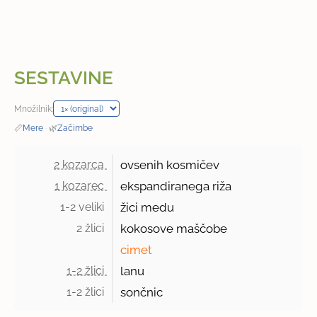
SESTAVINE
Množilnik:
📏
Mere
·
🌿
Začimbe
2 kozarca 
ovsenih kosmičev
1 kozarec 
ekspandiranega riža
1-2 veliki 
žici medu
2 žlici 
kokosove maščobe
cimet
1-2 žlici 
lanu
1-2 žlici 
sončnic