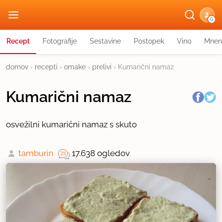
G
Recept
Fotografije
Sestavine
Postopek
Vino
Mnen
domov
›
recepti
›
omake
›
prelivi
›
Kumarični namaz
Kumarični namaz
osvežilni kumarični namaz s skuto
tamburin
17.638 ogledov