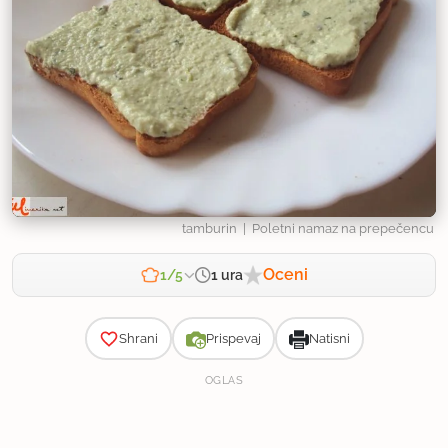
tamburin
| Poletni namaz na prepečencu
Oceni
1 ura
1/5
Zahtevnost
Shrani
Prispevaj
Natisni
OGLAS