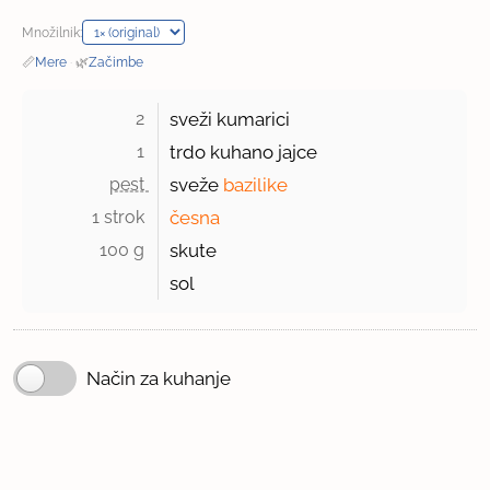
Množilnik:
📏
Mere
·
🌿
Začimbe
2 
sveži kumarici
1 
trdo kuhano jajce
pest 
sveže
bazilike
1 strok 
česna
100 g 
skute
sol
Način za kuhanje