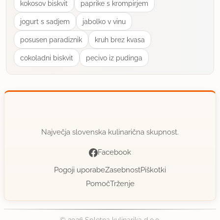
kokosov biskvit
paprike s krompirjem
jogurt s sadjem
jabolko v vinu
posusen paradiznik
kruh brez kvasa
cokoladni biskvit
pecivo iz pudinga
Največja slovenska kulinarična skupnost.
Facebook
Pogoji uporabe
Zasebnost
Piškotki
Pomoč
Trženje
© 2026 Spletna kulinarika d.o.o.