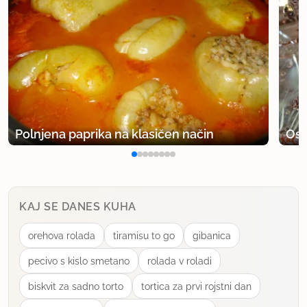
Polnjena paprika na klasičen način
Osv
KAJ SE DANES KUHA
orehova rolada
tiramisu to go
gibanica
pecivo s kislo smetano
rolada v roladi
biskvit za sadno torto
tortica za prvi rojstni dan