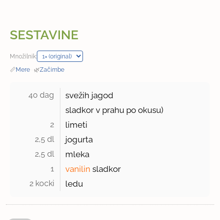
SESTAVINE
Množilnik:
📏
Mere
·
🌿
Začimbe
40 dag 
svežih jagod
sladkor v prahu po okusu)
2 
limeti
2,5 dl 
jogurta
2,5 dl 
mleka
1 
vanilin
sladkor
2 kocki 
ledu