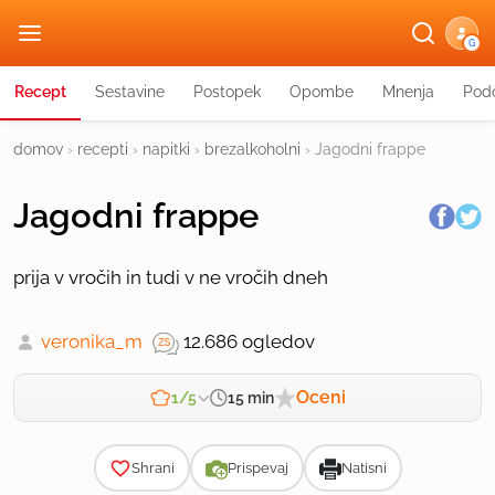
G
Recept
Sestavine
Postopek
Opombe
Mnenja
Podo
domov
›
recepti
›
napitki
›
brezalkoholni
›
Jagodni frappe
Jagodni frappe
prija v vročih in tudi v ne vročih dneh
veronika_m
12.686 ogledov
Oceni
15 min
1/5
Zahtevnost
Shrani
Prispevaj
Natisni