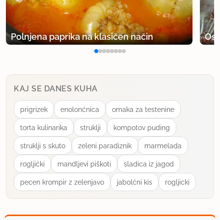
Polnjena paprika na klasičen način
Osv
KAJ SE DANES KUHA
prigrizek
enolonćnica
omaka za testenine
torta kulinarika
struklji
kompotov puding
struklji s skuto
zeleni paradiznik
marmelada
rogljićki
mandljevi piškoti
sladica iz jagod
pecen krompir z zelenjavo
jabolćni kis
rogljicki