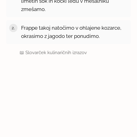
limetin sok in kocki ledu v mešalniku
zmešamo.
Frappe takoj natočimo v ohlajene kozarce,
okrasimo z jagodo ter ponudimo.
📖
Slovarček kulinaričnih izrazov