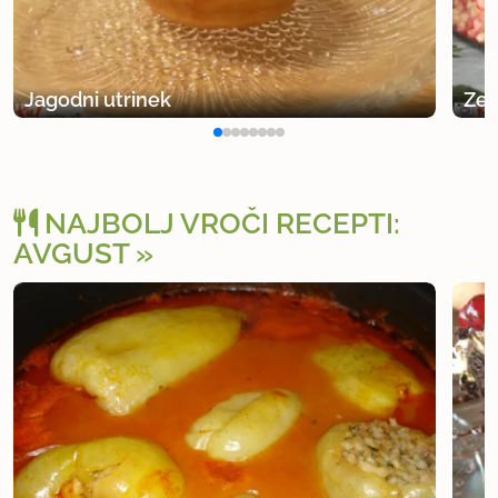
Jagodni utrinek
Zeb
NAJBOLJ VROČI RECEPTI:
AVGUST