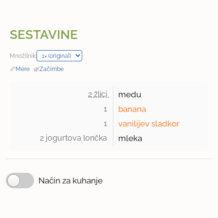
SESTAVINE
Množilnik:
📏
Mere
·
🌿
Začimbe
2 žlici 
medu
1 
banana
1 
vanilijev sladkor
2 jogurtova lončka 
mleka
Način za kuhanje