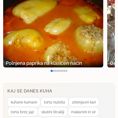
Polnjena paprika na klasičen način
Osv
KAJ SE DANES KUHA
kuhane kumare
torta nutella
zelenjavni kari
torta brez jajc
skutini štruklji
makaroni in sir