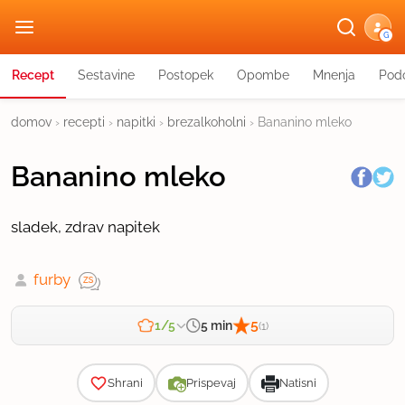
G
Recept
Sestavine
Postopek
Opombe
Mnenja
Podo
domov
›
recepti
›
napitki
›
brezalkoholni
›
Bananino mleko
Bananino mleko
sladek, zdrav napitek
furby
5
5 min
1/5
(1)
Zahtevnost
Shrani
Prispevaj
Natisni