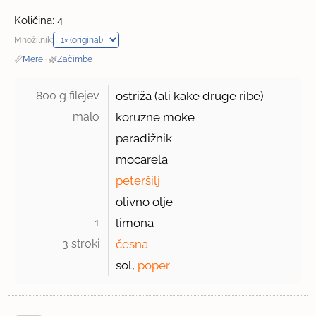
Količina: 4
Množilnik:
📏
Mere
·
🌿
Začimbe
800 g filejev 
ostriža (ali kake druge ribe)
malo 
koruzne moke
paradižnik
mocarela
peteršilj
olivno olje
1 
limona
3 stroki 
česna
sol,
poper