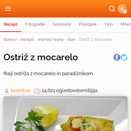
G
Recept
Fotografije
Sestavine
Postopek
Vino
Mnen
domov
›
recepti
›
morska hrana
›
ribe
›
Ostriž z mocarelo
Ostriž z mocarelo
fileji ostriža z mocarelo in paradižnikom
boonkoo
14.621 ogledov
domišljija