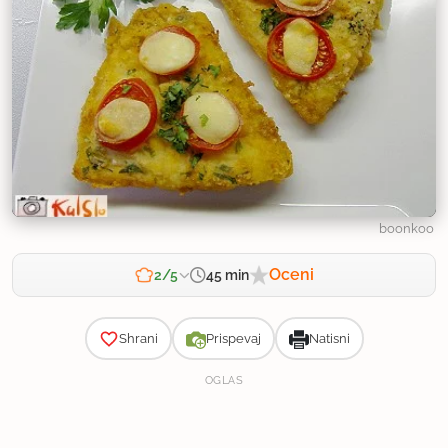
boonkoo
Oceni
45 min
2/5
Zahtevnost
Shrani
Prispevaj
Natisni
OGLAS