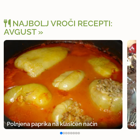
NAJBOLJ VROČI RECEPTI:
AVGUST
Polnjena paprika na klasičen način
Osv