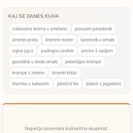
KAJ SE DANES KUHA
cokoladna krema s smetano
posusen paradiznik
limonin preliv
kremne rezine
korencek v omaki
sojina jajca
pudingov zavitek
pecivo š sadjem
govedina v vinski omaki
peteršiljev krompir
krompir z zeleno
limonin kolac
tiramisu s kakavom
jabolćni kis
biskvit z jagodami
Največja slovenska kulinarična skupnost.