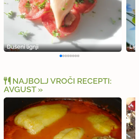
Dušeni lignji
Lig
NAJBOLJ VROČI RECEPTI:
AVGUST