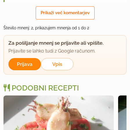
Odličen recept! V prihodnje bo zagotovo še
Prikaži več komentarjev
večkrat na jedilniku. Okus je super, priprava pa ne
bi mogla biti bolj enostavna.
Število mnenj: 2, prikazujem mnenja od 1 do 2
uporabno
Za pošiljanje mnenj se prijavite ali vpišite.
Prijavite se lahko tudi z Google računom.
Prijava
Vpis
PODOBNI RECEPTI