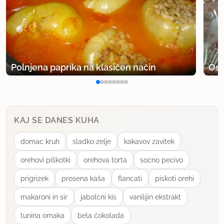
Polnjena paprika na klasičen način
Osv
KAJ SE DANES KUHA
domac kruh
sladko zelje
kakavov zavitek
orehovi piškotki
orehova torta
socno pecivo
prigrizek
prosena kaša
flancati
piskoti orehi
makaroni in sir
jabolcni kis
vanilijin ekstrakt
tunina omaka
bela ćokolada