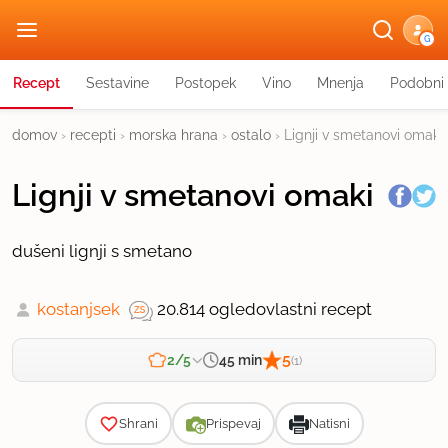
G
Recept
Sestavine
Postopek
Vino
Mnenja
Podobni 
domov
›
recepti
›
morska hrana
›
ostalo
›
Lignji v smetanovi omaki
Lignji v smetanovi omaki
dušeni lignji s smetano
kostanjsek
20.814 ogledov
lastni recept
5
45 min
2/5
(1)
Zahtevnost
Shrani
Prispevaj
Natisni