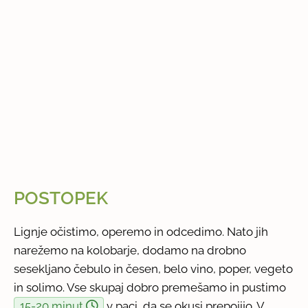
POSTOPEK
Lignje očistimo, operemo in odcedimo. Nato jih
narežemo na kolobarje, dodamo na drobno
sesekljano čebulo in česen, belo vino, poper, vegeto
in solimo. Vse skupaj dobro premešamo in pustimo
15-20 minut
v paci, da se okusi prepojijo. V