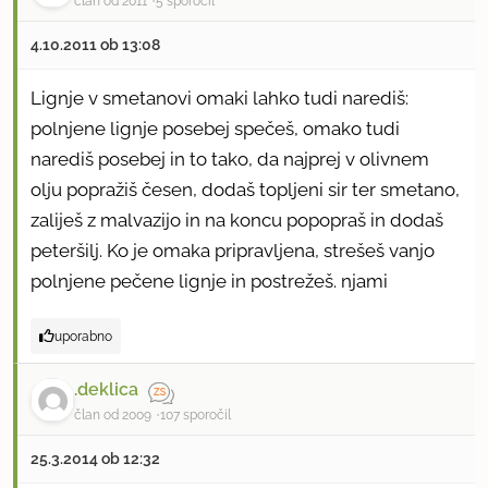
član od 2011
5 sporočil
4.10.2011 ob 13:08
Lignje v smetanovi omaki lahko tudi narediš:
polnjene lignje posebej spečeš, omako tudi
narediš posebej in to tako, da najprej v olivnem
olju popražiš česen, dodaš topljeni sir ter smetano,
zaliješ z malvazijo in na koncu popopraš in dodaš
peteršilj. Ko je omaka pripravljena, strešeš vanjo
polnjene pečene lignje in postrežeš. njami
uporabno
.deklica
član od 2009
107 sporočil
25.3.2014 ob 12:32