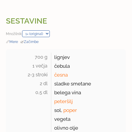
SESTAVINE
Množilnik:
📏
Mere
·
🌿
Začimbe
700 g 
lignjev
1 večja 
čebula
2-3 stroki 
česna
2 dl 
sladke smetane
0,5 dl 
belega vina
peteršilj
sol,
poper
vegeta
olivno olje