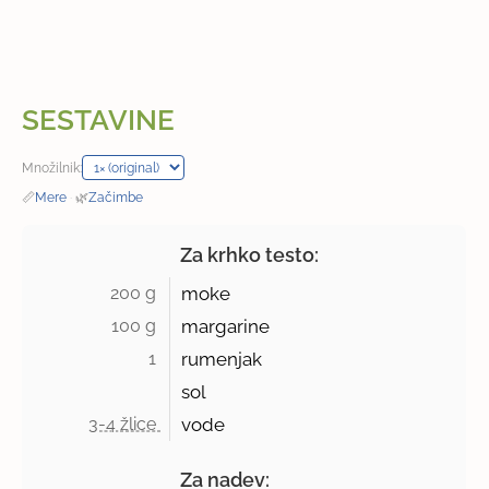
SESTAVINE
Množilnik:
📏
Mere
·
🌿
Začimbe
Za krhko testo:
200 g 
moke
100 g 
margarine
1 
rumenjak
sol
3-4 žlice 
vode
Za nadev: