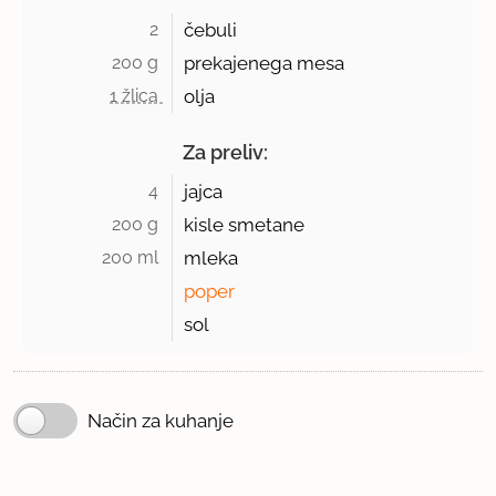
2 
čebuli
200 g 
prekajenega mesa
1 žlica 
olja
Za preliv:
4 
jajca
200 g 
kisle smetane
200 ml 
mleka
poper
sol
Način za kuhanje