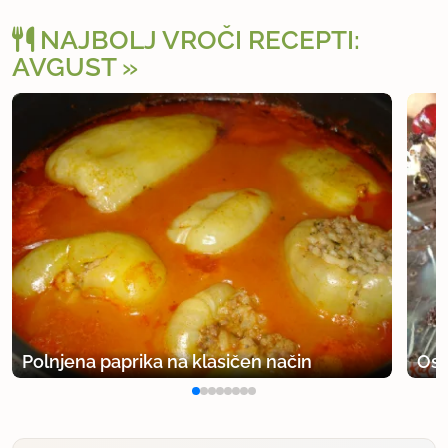
NAJBOLJ VROČI RECEPTI:
AVGUST
Polnjena paprika na klasičen način
Osv