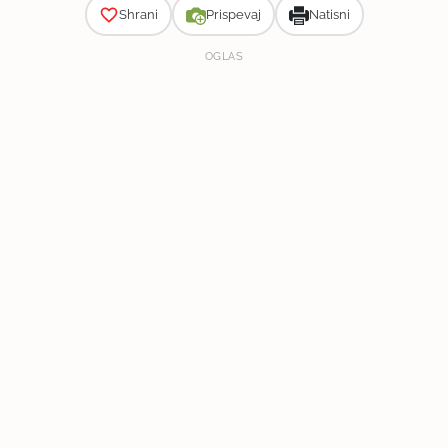
Shrani
Prispevaj
Natisni
OGLAS