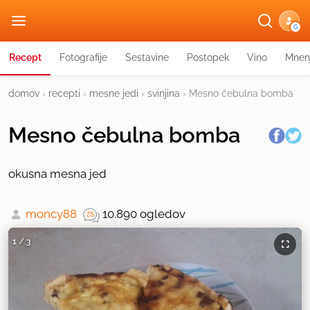
G
Recept
Fotografije
Sestavine
Postopek
Vino
Mnen
domov
›
recepti
›
mesne jedi
›
svinjina
›
Mesno čebulna bomba
Mesno čebulna bomba
okusna mesna jed
moncy88
10.890 ogledov
1
/
3