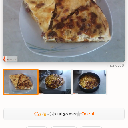
moncy88
Oceni
2 uri 30 min
3/5
Zahtevnost