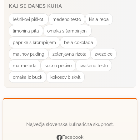
KAJ SE DANES KUHA
lešnikovi piškoti
medeno testo
kisla repa
limonina pita
omaka s šampinjoni
paprike s krompirjem
bela cokolada
malinov puding
zelenjavna rizota
zvezdice
marmelada
soćno pecivo
kvašeno testo
omaka iz buck
kokosov biskvit
Največja slovenska kulinarična skupnost.
Facebook