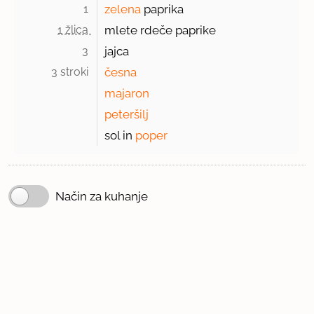
1 
zelena
paprika
1 žlica 
mlete rdeče paprike
3 
jajca
3 stroki 
česna
majaron
peteršilj
sol in
poper
Način za kuhanje