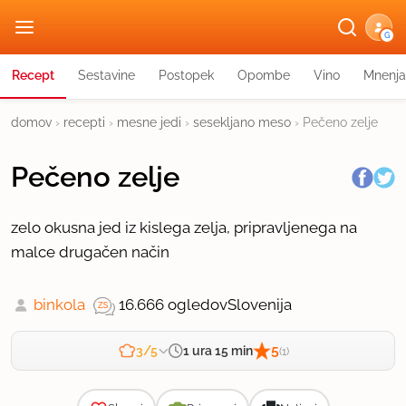
G
Recept
Sestavine
Postopek
Opombe
Vino
Mnenja
domov
›
recepti
›
mesne jedi
›
sesekljano meso
›
Pečeno zelje
Pečeno zelje
zelo okusna jed iz kislega zelja, pripravljenega na
malce drugačen način
binkola
16.666 ogledov
Slovenija
5
1 ura 15 min
3/5
(1)
Zahtevnost