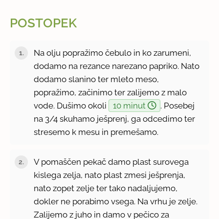
POSTOPEK
Na olju popražimo čebulo in ko zarumeni,
dodamo na rezance narezano papriko. Nato
dodamo slanino ter mleto meso,
popražimo, začinimo ter zalijemo z malo
vode. Dušimo okoli
10 minut
. Posebej
na 3/4 skuhamo ješprenj, ga odcedimo ter
stresemo k mesu in premešamo.
V pomaščen pekač damo plast surovega
kislega zelja, nato plast zmesi ješprenja,
nato zopet zelje ter tako nadaljujemo,
dokler ne porabimo vsega. Na vrhu je zelje.
Zalijemo z juho in damo v pečico za