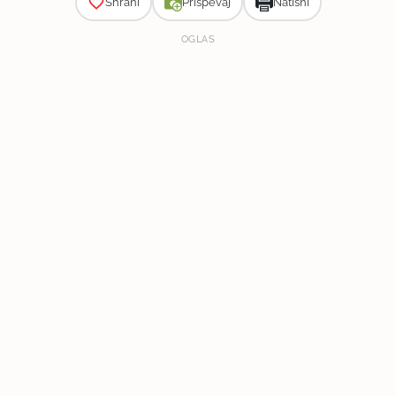
Shrani
Prispevaj
Natisni
OGLAS