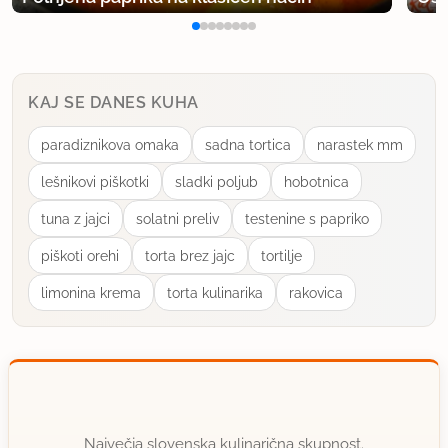
KAJ SE DANES KUHA
paradiznikova omaka
sadna tortica
narastek mm
lešnikovi piškotki
sladki poljub
hobotnica
tuna z jajci
solatni preliv
testenine s papriko
piškoti orehi
torta brez jajc
tortilje
limonina krema
torta kulinarika
rakovica
Največja slovenska kulinarična skupnost.