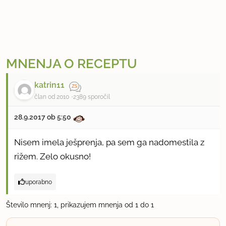
MNENJA O RECEPTU
katrin11
član od 2010
2389 sporočil
28.9.2017 ob 5:50
Nisem imela ješprenja, pa sem ga nadomestila z
rižem. Zelo okusno!
uporabno
Število mnenj: 1, prikazujem mnenja od 1 do 1