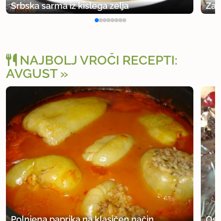
Srbska sarma iz kislega zelja
Zav
NAJBOLJ VROČI RECEPTI:
AVGUST
Polnjena paprika na klasičen način
Osv