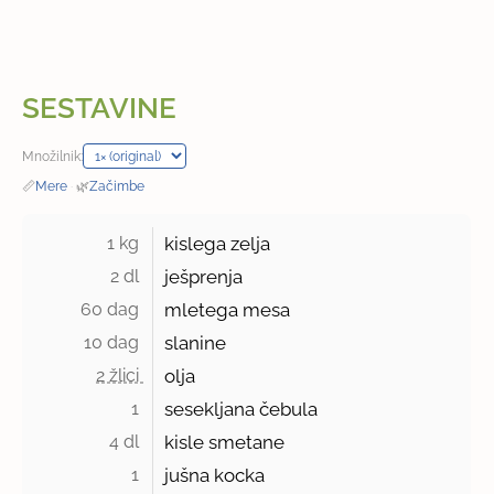
SESTAVINE
Množilnik:
📏
Mere
·
🌿
Začimbe
1 kg 
kislega zelja
2 dl 
ješprenja
60 dag 
mletega mesa
10 dag 
slanine
2 žlici 
olja
1 
sesekljana čebula
4 dl 
kisle smetane
1 
jušna kocka