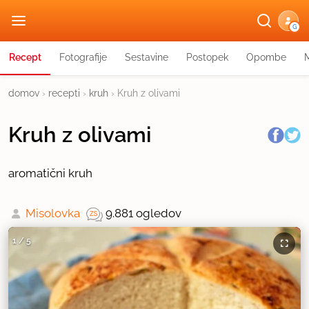
G
Recept
Fotografije
Sestavine
Postopek
Opombe
domov
›
recepti
›
kruh
›
Kruh z olivami
Kruh z olivami
aromatični kruh
Misolovka
9.881 ogledov
1
/
5