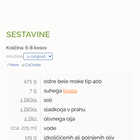
SESTAVINE
Količina: 6-8 kosov
Množilnik:
📏
Mere
·
🌿
Začimbe
475 g 
ostre bele moke tip
400
7 g 
suhega
kvasa
1 žlička 
soli
1 žlička 
sladkorja v prahu
2 žlici 
olivnega olja
cca. 275 ml 
vode
125 g 
izkoščičenih ali polnjenih oliv