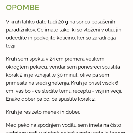
OPOMBE
V kruh lahko date tudi 20 g na soncu posušenih
paradižnikov. Če imate take, ki so vloženi v olju, jih
odcedite in podvojite količino, ker so zaradi olja
težji.
Kruh sem spekla v 24 cm premera velikem
okroglem pekaču, vendar sem ponesreči spustila
korak 2 in je vzhajal le 30 minut, olive pa sem
primesila na sredi gnetenja. Kruh je prišel visok 6
cm, vaš bo - če sledite temu receptu - višji in večji.
Enako dober pa bo, če spustite korak 2.
Kruh je res zelo mehek in dober.
Med peko na spodnjem vodilu sem imela na čisto
zadnjem vodilu globok pekač z mrlo vodo in ledom,