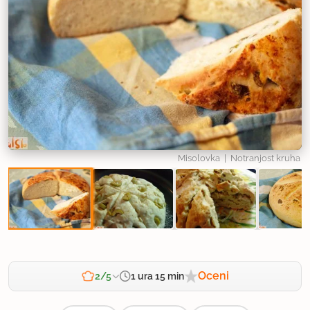
Misolovka
| Notranjost kruha
Oceni
1 ura 15 min
2/5
Zahtevnost