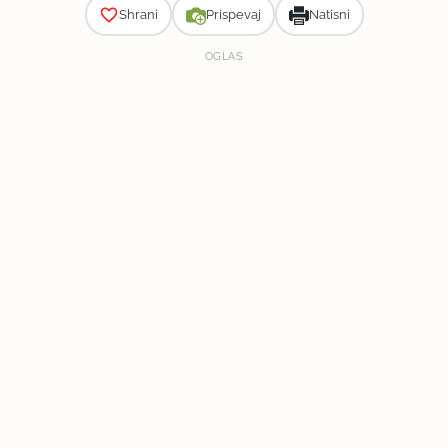
Shrani
Prispevaj
Natisni
OGLAS