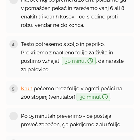
v pomaščen pekač in zarežemo vanj 6 ali 8
enakih trikotnih kosov - od sredine proti
robu, vendar ne do konca.
Testo potresemo s soljo in papriko.
4.
Prekrijemo z naoljeno folijo za živila in
pustimo vzhajati
30 minut
, da naraste
za polovico.
Kruh
pečemo brez folije v ogreti pečici na
5.
200 stopinj (ventilator)
30 minut
.
Po 15 minutah preverimo - če postaja
preveč zapečen, ga pokrijemo z alu folijo.