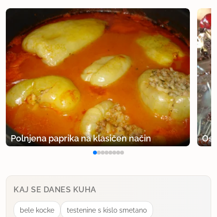
Polnjena paprika na klasičen način
Osv
KAJ SE DANES KUHA
bele kocke
testenine s kislo smetano