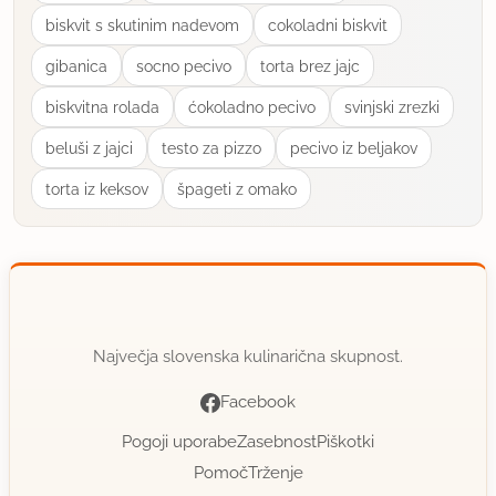
biskvit s skutinim nadevom
cokoladni biskvit
gibanica
socno pecivo
torta brez jajc
biskvitna rolada
ćokoladno pecivo
svinjski zrezki
beluši z jajci
testo za pizzo
pecivo iz beljakov
torta iz keksov
špageti z omako
Največja slovenska kulinarična skupnost.
Facebook
Pogoji uporabe
Zasebnost
Piškotki
Pomoč
Trženje