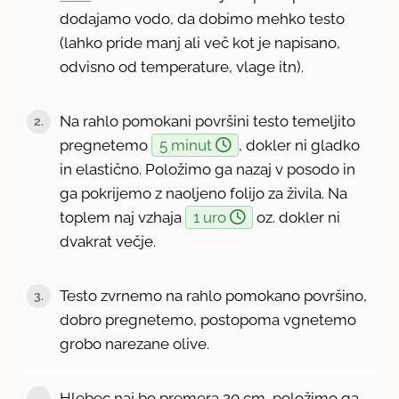
dodajamo vodo, da dobimo mehko testo
(lahko pride manj ali več kot je napisano,
odvisno od temperature, vlage itn).
Na rahlo pomokani površini testo temeljito
2.
pregnetemo
5 minut
, dokler ni gladko
in elastično. Položimo ga nazaj v posodo in
ga pokrijemo z naoljeno folijo za živila. Na
toplem naj vzhaja
1 uro
oz. dokler ni
dvakrat večje.
Testo zvrnemo na rahlo pomokano površino,
3.
dobro pregnetemo, postopoma vgnetemo
grobo narezane olive.
Hlebec naj bo premera 20 cm, položimo ga