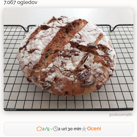
7.067 ogledov
300kosmatih
Oceni
2 uri 30 min
2/5
Zahtevnost