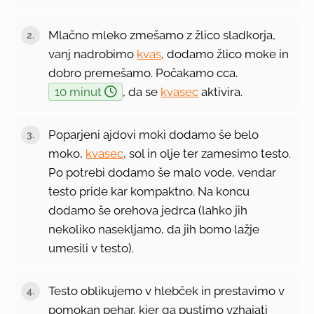
Mlačno mleko zmešamo z žlico sladkorja,
vanj nadrobimo
kvas
, dodamo žlico moke in
dobro premešamo. Počakamo cca.
10 minut
, da se
kvasec
aktivira.
Poparjeni ajdovi moki dodamo še belo
moko,
kvasec
, sol in olje ter zamesimo testo.
Po potrebi dodamo še malo vode, vendar
testo pride kar kompaktno. Na koncu
dodamo še orehova jedrca (lahko jih
nekoliko nasekljamo, da jih bomo lažje
umesili v testo).
Testo oblikujemo v hlebček in prestavimo v
pomokan pehar, kjer ga pustimo vzhajati