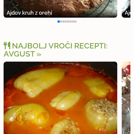
Ajdov kruh z orehi
Ajd
NAJBOLJ VROČI RECEPTI:
AVGUST