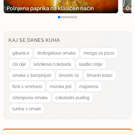
Polnjena paprika na klasičen način
Osv
KAJ SE DANES KUHA
gibanica
drobnjakova omaka
mezga za pizzo
cili olje
lešnikova cokolada
sladko zelje
omaka s šampinjoni
limonin riz
limonin kolać
fizol s smetano
morska jed
majoneza
zelenjavna omaka
cokoladni puding
tunina v omaki