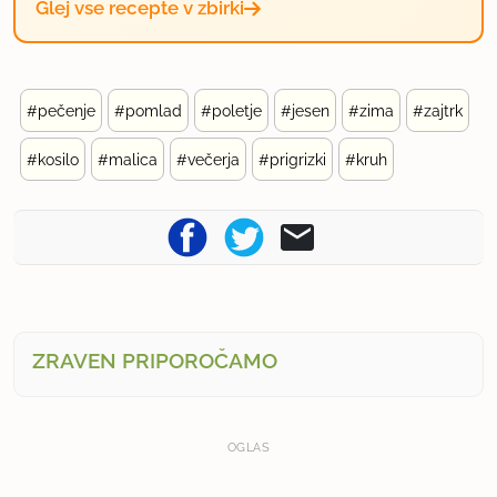
Glej vse recepte v zbirki
#pečenje
#pomlad
#poletje
#jesen
#zima
#zajtrk
#kosilo
#malica
#večerja
#prigrizki
#kruh
ZRAVEN PRIPOROČAMO
OGLAS