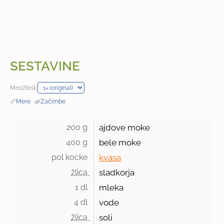
SESTAVINE
Množilnik:
📏
Mere
·
🌿
Začimbe
200 g 
ajdove moke
400 g 
bele moke
pol kocke 
kvasa
žlica 
sladkorja
1 dl 
mleka
4 dl 
vode
žlica 
soli