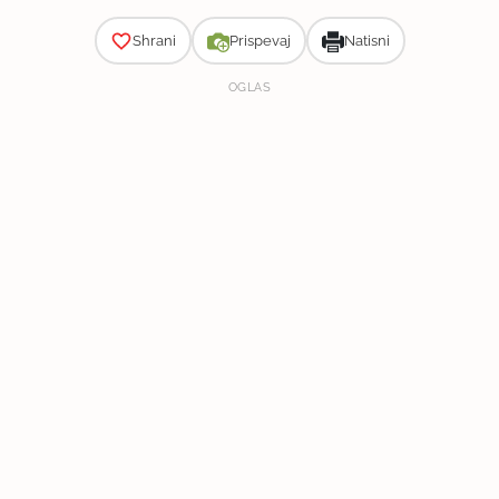
Shrani
Prispevaj
Natisni
OGLAS