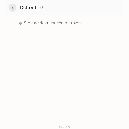
Dober tek!
📖
Slovarček kulinaričnih izrazov
OGLAS