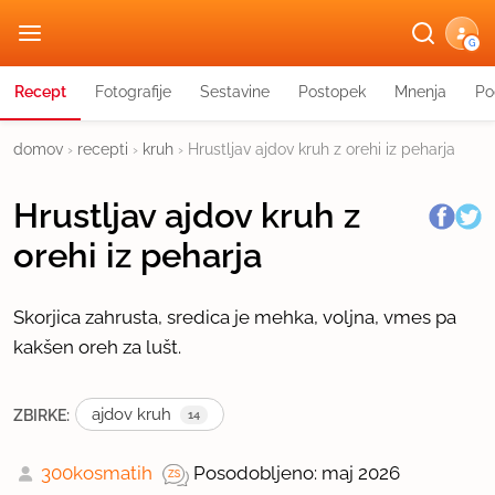
G
Recept
Fotografije
Sestavine
Postopek
Mnenja
Po
domov
›
recepti
›
kruh
›
Hrustljav ajdov kruh z orehi iz peharja
Hrustljav ajdov kruh z
orehi iz peharja
Skorjica zahrusta, sredica je mehka, voljna, vmes pa
kakšen oreh za lušt.
ajdov kruh
ZBIRKE:
14
300kosmatih
Posodobljeno: maj 2026