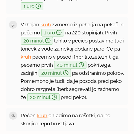
1 uro
.
Vzhajan
kruh
zvrnemo iz peharja na pekač in
pečemo
1 uro
na 220 stopinjah. Prvih
20 minut
lahko v pečico postavimo tudi
lonček z vodo za nekaj dodane pare. Če pa
kruh
pečemo v posodi (npr. litoželezni), ga
pečemo prvih
40 minut
pokritega,
zadnjih
20 minut
pa odstranimo pokrov.
Pomembno je tudi, da je posoda pred peko
dobro razgreta (beri: segrevati jo začnemo
že
20 minut
pred peko).
Pečen
kruh
ohladimo na rešetki, da bo
skorjica lepo hrustljava.