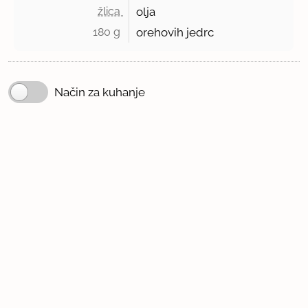
žlica 
olja
180 g 
orehovih jedrc
Način za kuhanje